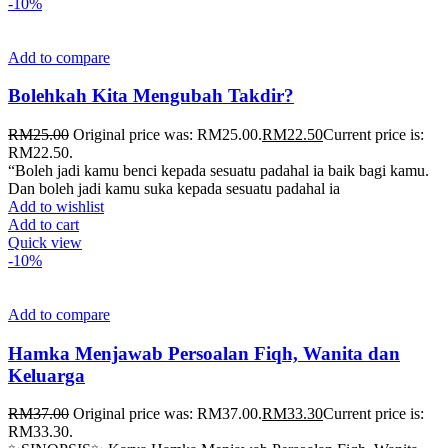
-10%
Add to compare
Bolehkah Kita Mengubah Takdir?
RM
25.00
Original price was: RM25.00.
RM
22.50
Current price is:
RM22.50.
“Boleh jadi kamu benci kepada sesuatu padahal ia baik bagi kamu.
Dan boleh jadi kamu suka kepada sesuatu padahal ia
Add to wishlist
Add to cart
Quick view
-10%
Add to compare
Hamka Menjawab Persoalan Fiqh, Wanita dan
Keluarga
RM
37.00
Original price was: RM37.00.
RM
33.30
Current price is:
RM33.30.