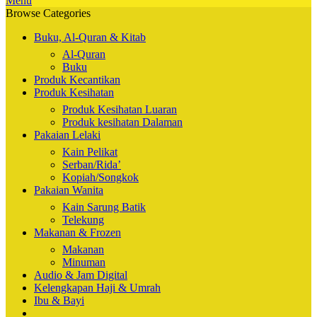
Menu
Browse Categories
Buku, Al-Quran & Kitab
Al-Quran
Buku
Produk Kecantikan
Produk Kesihatan
Produk Kesihatan Luaran
Produk kesihatan Dalaman
Pakaian Lelaki
Kain Pelikat
Serban/Rida’
Kopiah/Songkok
Pakaian Wanita
Kain Sarung Batik
Telekung
Makanan & Frozen
Makanan
Minuman
Audio & Jam Digital
Kelengkapan Haji & Umrah
Ibu & Bayi