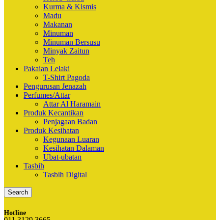
Kurma & Kismis
Madu
Makanan
Minuman
Minuman Bersusu
Minyak Zaitun
Teh
Pakaian Lelaki
T-Shirt Pagoda
Pengurusan Jenazah
Perfumes/Attar
Attar Al Haramain
Produk Kecantikan
Penjagaan Badan
Produk Kesihatan
Kegunaan Luaran
Kesihatan Dalaman
Ubat-ubatan
Tasbih
Tasbih Digital
Search
Hotline
011 3129 3665