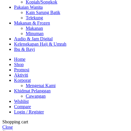
Kopiah/Songkok
Pakaian Wanita
Kain Sarung Batik
Telekung
Makanan & Frozen
Makanan
Minuman
Audio & Jam Digital
Kelengkapan Haji & Umrah
Ibu & Bayi
Home
Shop
Promosi
Aktiviti
Korporat
Mengenai Kami
Khidmat Pelanggan
Cawangan
Wishlist
Compare
Login / Register
Shopping cart
Close