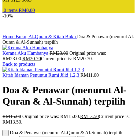
0
items
RM
0.00
-10%
Home
Buku, Al-Quran & Kitab
Buku
Doa & Penawar (menurut Al-
Quran & Al-Sunnah) terpilih
Kerana Aku Hambanya
RM
23.00
Original price was:
RM23.00.
RM
20.70
Current price is: RM20.70.
Back to products
Kitab Idaman Penuntut Rumi Jilid 1,2,3
RM
11.00
Doa & Penawar (menurut Al-
Quran & Al-Sunnah) terpilih
RM
15.00
Original price was: RM15.00.
RM
13.50
Current price is:
RM13.50.
Doa & Penawar (menurut Al-Quran & Al-Sunnah) terpilih