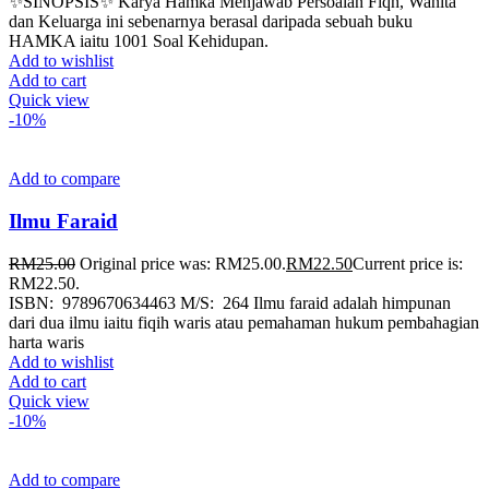
✨SINOPSIS✨ Karya Hamka Menjawab Persoalan Fiqh, Wanita
dan Keluarga ini sebenarnya berasal daripada sebuah buku
HAMKA iaitu 1001 Soal Kehidupan.
Add to wishlist
Add to cart
Quick view
-10%
Add to compare
Ilmu Faraid
RM
25.00
Original price was: RM25.00.
RM
22.50
Current price is:
RM22.50.
ISBN: 9789670634463 M/S: 264 Ilmu faraid adalah himpunan
dari dua ilmu iaitu fiqih waris atau pemahaman hukum pembahagian
harta waris
Add to wishlist
Add to cart
Quick view
-10%
Add to compare