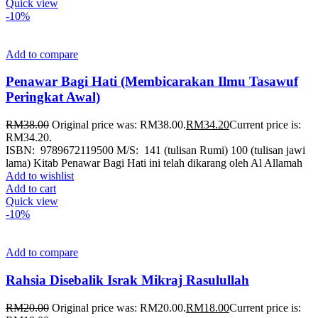
Quick view
-10%
Add to compare
Penawar Bagi Hati (Membicarakan Ilmu Tasawuf
Peringkat Awal)
RM
38.00
Original price was: RM38.00.
RM
34.20
Current price is:
RM34.20.
ISBN: 9789672119500 M/S: 141 (tulisan Rumi) 100 (tulisan jawi
lama) Kitab Penawar Bagi Hati ini telah dikarang oleh Al Allamah
Add to wishlist
Add to cart
Quick view
-10%
Add to compare
Rahsia Disebalik Israk Mikraj Rasulullah
RM
20.00
Original price was: RM20.00.
RM
18.00
Current price is: