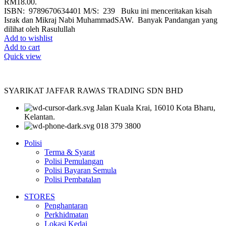
RM18.00.
ISBN: 9789670634401 M/S: 239 Buku ini menceritakan kisah
Israk dan Mikraj Nabi MuhammadSAW. Banyak Pandangan yang
dilihat oleh Rasulullah
Add to wishlist
Add to cart
Quick view
SYARIKAT JAFFAR RAWAS TRADING SDN BHD
Jalan Kuala Krai, 16010 Kota Bharu,
Kelantan.
018 379 3800
Polisi
Terma & Syarat
Polisi Pemulangan
Polisi Bayaran Semula
Polisi Pembatalan
STORES
Penghantaran
Perkhidmatan
Lokasi Kedai