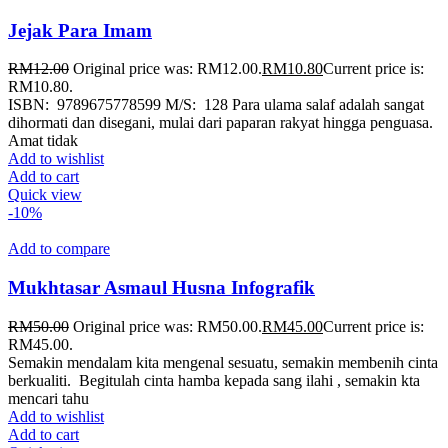
Jejak Para Imam
RM
12.00
Original price was: RM12.00.
RM
10.80
Current price is:
RM10.80.
ISBN: 9789675778599 M/S: 128 Para ulama salaf adalah sangat
dihormati dan disegani, mulai dari paparan rakyat hingga penguasa.
Amat tidak
Add to wishlist
Add to cart
Quick view
-10%
Add to compare
Mukhtasar Asmaul Husna Infografik
RM
50.00
Original price was: RM50.00.
RM
45.00
Current price is:
RM45.00.
Semakin mendalam kita mengenal sesuatu, semakin membenih cinta
berkualiti. Begitulah cinta hamba kepada sang ilahi , semakin kta
mencari tahu
Add to wishlist
Add to cart