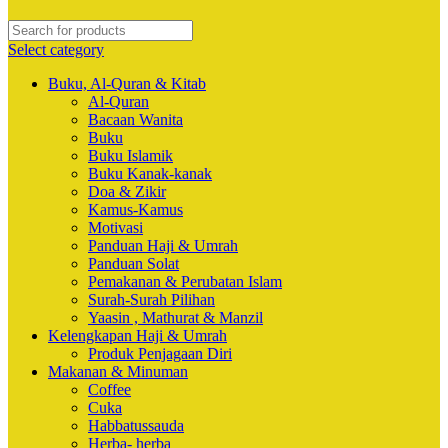
Select category
Buku, Al-Quran & Kitab
Al-Quran
Bacaan Wanita
Buku
Buku Islamik
Buku Kanak-kanak
Doa & Zikir
Kamus-Kamus
Motivasi
Panduan Haji & Umrah
Panduan Solat
Pemakanan & Perubatan Islam
Surah-Surah Pilihan
Yaasin , Mathurat & Manzil
Kelengkapan Haji & Umrah
Produk Penjagaan Diri
Makanan & Minuman
Coffee
Cuka
Habbatussauda
Herba- herba