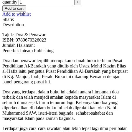
quantity
Add to cart
Add to wishlist
Share:
Description
Tajuk: Doa & Penawar
ISBN: 9789670326023
Jumlah Halaman: –
Penerbit: Inteam Publishing
Doa dan penawar terpilih merupakan sebuah buku terbitan Pusat
Pendidikan Al-Barakah yang ditulis oleh Ustaz Mohd Kazim Elias
al-Hafiz iaitu pengetua Pusat Pendidikan Al-Barakah yang berpusat
di Kg. Manjoi, Ipoh, Perak. Buku ini dikarang Bersama dengan
panel pengarang pusat ini.
Doa yang terdapat dalam buku ini adalah antara himpunan doa
terbaik dan telah menjadi amalan kepada masyarakat Islam di
seluruh dunia sejak turun temurun lagi. Kebanyakan doa yang
diperkenalkan di dalam buku ini telah dipraktikkan oleh Nabi
Muhammad SAW, isteri-isteri baginda, sahabat-sahabat dan
masyarakat Islam pada zaman baginda.
Terdapat juga cara-cara rawatan atau lebih tepat lagi ilmu perubatan