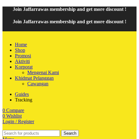
Join
Jaffarrawas
membership and get
mor
e discount !
Join
Jaffarrawas
membership and get
more discount !
Home
Shop
Promosi
Aktiviti
Korporat
Mengenai Kami
Khidmat Pelanggan
Cawangan
Guides
Tracking
0
Compare
0
Wishlist
Login / Register
Search