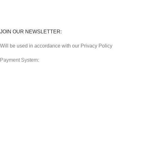
Lokasi Kedai
FAQs
JOIN OUR NEWSLETTER:
Will be used in accordance with our Privacy Policy
Payment System:
Shipping System:
Our Social Links:
JAFFAR RAWAS TRADING SDN BHD
2023 CREATED BY
AIZARA
.