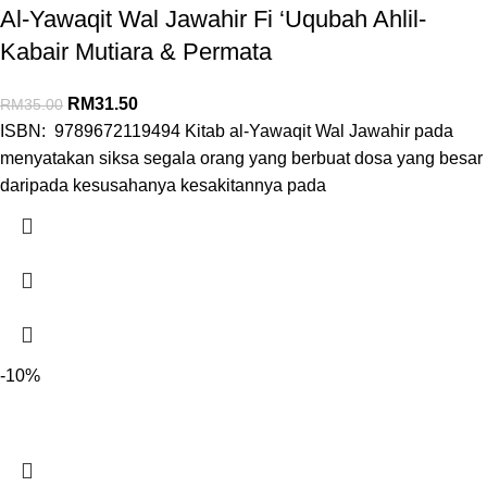
Al-Yawaqit Wal Jawahir Fi ‘Uqubah Ahlil-
Kabair Mutiara & Permata
RM
31.50
RM
35.00
ISBN: 9789672119494 Kitab al-Yawaqit Wal Jawahir pada
menyatakan siksa segala orang yang berbuat dosa yang besar
daripada kesusahanya kesakitannya pada
-10%