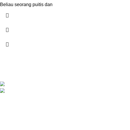
Beliau seorang puitis dan
SYARIKAT JAFFAR RAWAS TRADING SDN BHD
Jalan Kuala Krai, 16010 Kota Bharu, Kelantan.
018 379 3800
STORES
Penghantaran
Perkhidmatan