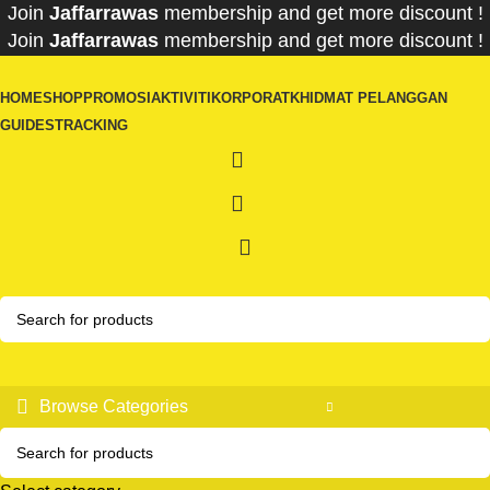
Join
Jaffarrawas
membership and get
mor
e discount !
Join
Jaffarrawas
membership and get
more discount !
HOME
SHOP
PROMOSI
AKTIVITI
KORPORAT
KHIDMAT PELANGGAN
GUIDES
TRACKING
Browse Categories