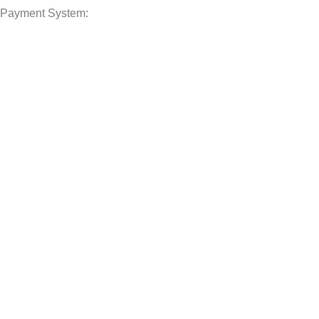
Payment System:
Shipping System:
Our Social Links:
JAFFAR RAWAS TRADING SDN BHD
2023 CREATED BY
AIZARA
.
PREMIUM E-COMMERCE SOLUTIONS.
Home
Shop
Wishlist
Cart