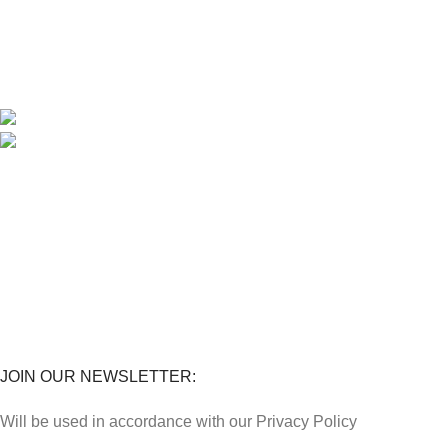
SYARIKAT JAFFAR RAWAS TRADING SDN BHD
Jalan Kuala Krai, 16010 Kota Bharu, Kelantan.
018 379 3800
STORES
Penghantaran
Perkhidmatan
Lokasi Kedai
FAQs
JOIN OUR NEWSLETTER:
Will be used in accordance with our Privacy Policy