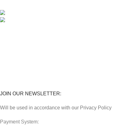
Jalan Kuala Krai, 16010 Kota Bharu, Kelantan.
018 379 3800
STORES
Penghantaran
Perkhidmatan
Lokasi Kedai
FAQs
JOIN OUR NEWSLETTER:
Will be used in accordance with our Privacy Policy
Payment System: