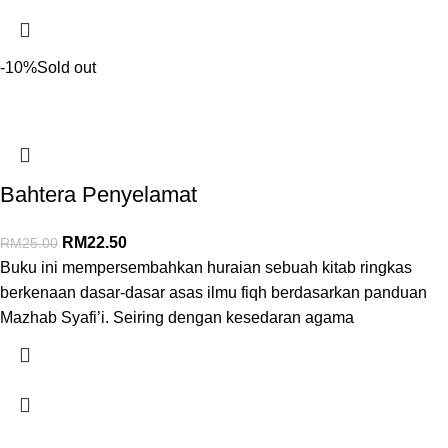
-10%
Sold out
Bahtera Penyelamat
RM
22.50
RM
25.00
Buku ini mempersembahkan huraian sebuah kitab ringkas
berkenaan dasar-dasar asas ilmu fiqh berdasarkan panduan
Mazhab Syafi’i. Seiring dengan kesedaran agama