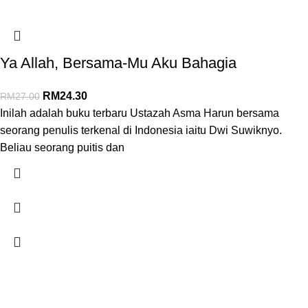
Ya Allah, Bersama-Mu Aku Bahagia
RM
24.30
RM
27.00
Inilah adalah buku terbaru Ustazah Asma Harun bersama
seorang penulis terkenal di Indonesia iaitu Dwi Suwiknyo.
Beliau seorang puitis dan
SYARIKAT JAFFAR RAWAS TRADING SDN BHD