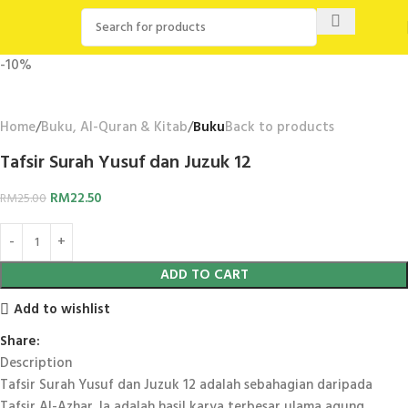
-10%
Home
Buku, Al-Quran & Kitab
Buku
Back to products
Tafsir Surah Yusuf dan Juzuk 12
RM
22.50
RM
25.00
ADD TO CART
Add to wishlist
Share:
Description
Tafsir Surah Yusuf dan Juzuk 12 adalah sebahagian daripada
Tafsir Al-Azhar. Ia adalah hasil karya terbesar ulama agung