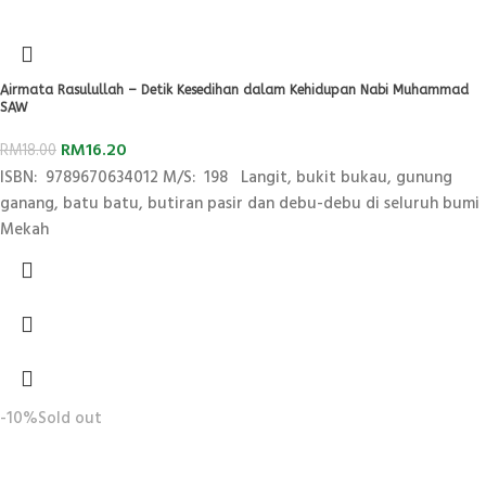
Airmata Rasulullah – Detik Kesedihan dalam Kehidupan Nabi Muhammad
SAW
RM
16.20
RM
18.00
ISBN: 9789670634012 M/S: 198 Langit, bukit bukau, gunung
ganang, batu batu, butiran pasir dan debu-debu di seluruh bumi
Mekah
-10%
Sold out