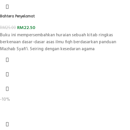
Bahtera Penyelamat
RM
22.50
RM
25.00
Buku ini mempersembahkan huraian sebuah kitab ringkas
berkenaan dasar-dasar asas ilmu fiqh berdasarkan panduan
Mazhab Syafi’i. Seiring dengan kesedaran agama
-10%