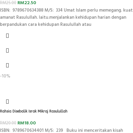
RM
22.50
RM
25.00
ISBN: 9789670634388 M/S: 334 Umat Islam perlu memegang. kuat
amanat Rasulullah. Iaitu.menjalankan kehidupan harian dengan
berpandukan cara kehidupan Rasulullah atau
-10%
Rahsia Disebalik Israk Mikraj Rasulullah
RM
18.00
RM
20.00
ISBN: 9789670634401 M/S: 239 Buku ini menceritakan kisah