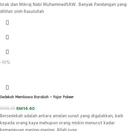
Israk dan Mikraj Nabi MuhammadSAW. Banyak Pandangan yang
dilihat oleh Rasulullah
-10%
Sedekah Membawa Barakah – Fajar Pakeer
RM
14.40
RM
16.00
Bersedekah adalah antara amalan sunat yang digalakkan, baik
kepada orang kaya mahupun orang miskin menurut kadar
kemampuan masing-masing, Allah juga