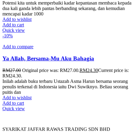
Potensi kita untuk memperbaiki kadar kepantasan membaca kepada
dua kali ganda lebih pantas berbanding sekarang, dan kemudian
mencapai kadar 1000
Add to wishlist
Add to cart
Quick view
-10%
Add to compare
Ya Allah, Bersama-Mu Aku Bahagia
RM
27.00
Original price was: RM27.00.
RM
24.30
Current price is:
RM24.30.
Inilah adalah buku terbaru Ustazah Asma Harun bersama seorang
penulis terkenal di Indonesia iaitu Dwi Suwiknyo. Beliau seorang
puitis dan
Add to wishlist
Add to cart
Quick view
SYARIKAT JAFFAR RAWAS TRADING SDN BHD