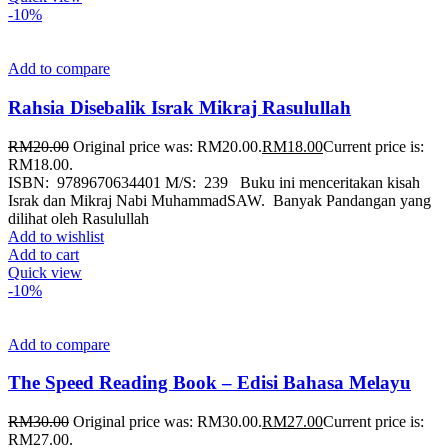
-10%
Add to compare
Rahsia Disebalik Israk Mikraj Rasulullah
RM
20.00
Original price was: RM20.00.
RM
18.00
Current price is:
RM18.00.
ISBN: 9789670634401 M/S: 239 Buku ini menceritakan kisah
Israk dan Mikraj Nabi MuhammadSAW. Banyak Pandangan yang
dilihat oleh Rasulullah
Add to wishlist
Add to cart
Quick view
-10%
Add to compare
The Speed Reading Book – Edisi Bahasa Melayu
RM
30.00
Original price was: RM30.00.
RM
27.00
Current price is:
RM27.00.