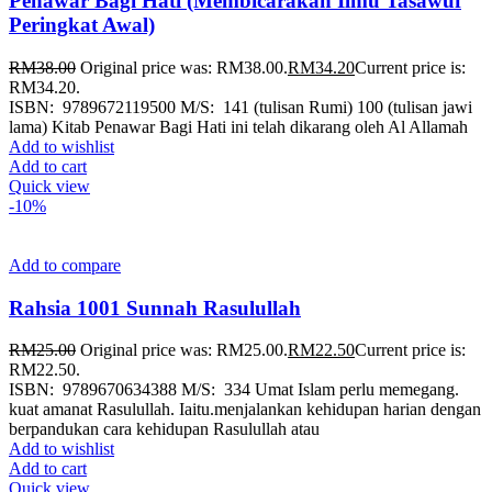
Penawar Bagi Hati (Membicarakan Ilmu Tasawuf
Peringkat Awal)
RM
38.00
Original price was: RM38.00.
RM
34.20
Current price is:
RM34.20.
ISBN: 9789672119500 M/S: 141 (tulisan Rumi) 100 (tulisan jawi
lama) Kitab Penawar Bagi Hati ini telah dikarang oleh Al Allamah
Add to wishlist
Add to cart
Quick view
-10%
Add to compare
Rahsia 1001 Sunnah Rasulullah
RM
25.00
Original price was: RM25.00.
RM
22.50
Current price is:
RM22.50.
ISBN: 9789670634388 M/S: 334 Umat Islam perlu memegang.
kuat amanat Rasulullah. Iaitu.menjalankan kehidupan harian dengan
berpandukan cara kehidupan Rasulullah atau
Add to wishlist
Add to cart
Quick view