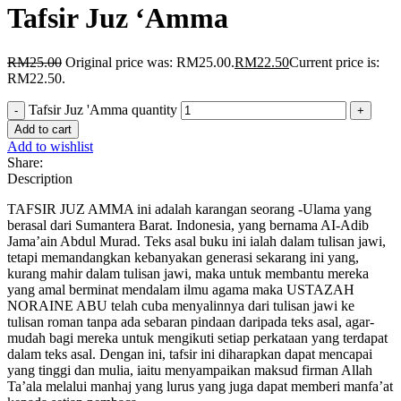
Tafsir Juz ‘Amma
RM
25.00
Original price was: RM25.00.
RM
22.50
Current price is:
RM22.50.
Tafsir Juz 'Amma quantity
Add to cart
Add to wishlist
Share:
Description
TAFSIR JUZ AMMA ini adalah karangan seorang -Ulama yang
berasal dari Sumantera Barat. Indonesia, yang bernama AI-Adib
Jama’ain Abdul Murad. Teks asal buku ini ialah dalam tulisan jawi,
tetapi memandangkan kebanyakan generasi sekarang ini yang,
kurang mahir dalam tulisan jawi, maka untuk membantu mereka
yang amal berminat mendalam ilmu agama maka USTAZAH
NORAINE ABU telah cuba menyalinnya dari tulisan jawi ke
tulisan roman tanpa ada sebaran pindaan daripada teks asal, agar-
mudah bagi mereka untuk mengikuti setiap perkataan yang terdapat
dalam teks asal. Dengan ini, tafsir ini diharapkan dapat mencapai
yang tinggi dan mulia, iaitu menyampaikan maksud firman Allah
Ta’ala melalui manhaj yang lurus yang juga dapat memberi manfa’at