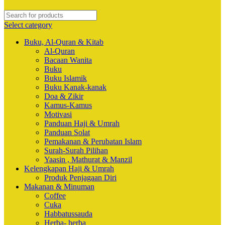
Select category
Buku, Al-Quran & Kitab
Al-Quran
Bacaan Wanita
Buku
Buku Islamik
Buku Kanak-kanak
Doa & Zikir
Kamus-Kamus
Motivasi
Panduan Haji & Umrah
Panduan Solat
Pemakanan & Perubatan Islam
Surah-Surah Pilihan
Yaasin , Mathurat & Manzil
Kelengkapan Haji & Umrah
Produk Penjagaan Diri
Makanan & Minuman
Coffee
Cuka
Habbatussauda
Herba- herba