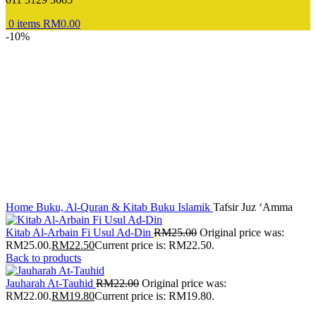
0
items
RM
0.00
-10%
Home
Buku, Al-Quran & Kitab
Buku Islamik
Tafsir Juz ‘Amma
Kitab Al-Arbain Fi Usul Ad-Din
RM
25.00
Original price was:
RM25.00.
RM
22.50
Current price is: RM22.50.
Back to products
Jauharah At-Tauhid
RM
22.00
Original price was:
RM22.00.
RM
19.80
Current price is: RM19.80.