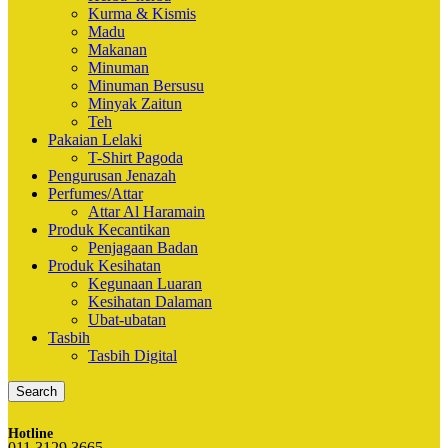
Kurma & Kismis
Madu
Makanan
Minuman
Minuman Bersusu
Minyak Zaitun
Teh
Pakaian Lelaki
T-Shirt Pagoda
Pengurusan Jenazah
Perfumes/Attar
Attar Al Haramain
Produk Kecantikan
Penjagaan Badan
Produk Kesihatan
Kegunaan Luaran
Kesihatan Dalaman
Ubat-ubatan
Tasbih
Tasbih Digital
Search
Hotline
011 3129 3665