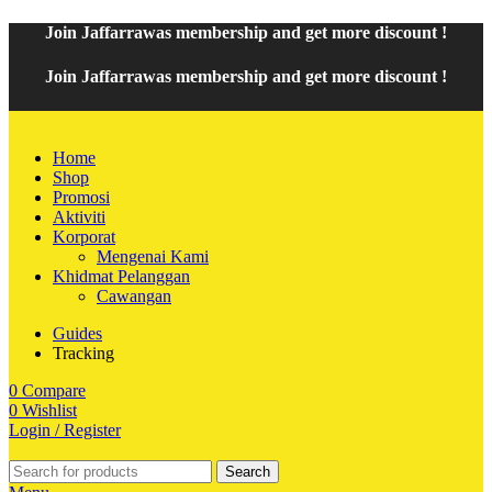
Join
Jaffarrawas
membership and get
mor
e discount !
Join
Jaffarrawas
membership and get
more discount !
Home
Shop
Promosi
Aktiviti
Korporat
Mengenai Kami
Khidmat Pelanggan
Cawangan
Guides
Tracking
0
Compare
0
Wishlist
Login / Register
Search