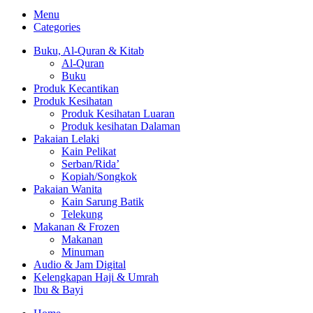
Menu
Categories
Buku, Al-Quran & Kitab
Al-Quran
Buku
Produk Kecantikan
Produk Kesihatan
Produk Kesihatan Luaran
Produk kesihatan Dalaman
Pakaian Lelaki
Kain Pelikat
Serban/Rida’
Kopiah/Songkok
Pakaian Wanita
Kain Sarung Batik
Telekung
Makanan & Frozen
Makanan
Minuman
Audio & Jam Digital
Kelengkapan Haji & Umrah
Ibu & Bayi