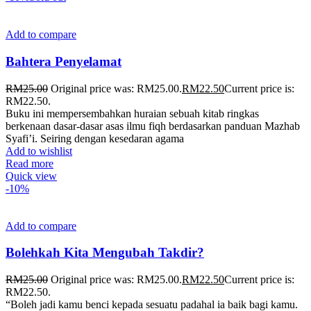
Add to compare
Bahtera Penyelamat
RM
25.00
Original price was: RM25.00.
RM
22.50
Current price is:
RM22.50.
Buku ini mempersembahkan huraian sebuah kitab ringkas
berkenaan dasar-dasar asas ilmu fiqh berdasarkan panduan Mazhab
Syafi’i. Seiring dengan kesedaran agama
Add to wishlist
Read more
Quick view
-10%
Add to compare
Bolehkah Kita Mengubah Takdir?
RM
25.00
Original price was: RM25.00.
RM
22.50
Current price is:
RM22.50.
“Boleh jadi kamu benci kepada sesuatu padahal ia baik bagi kamu.