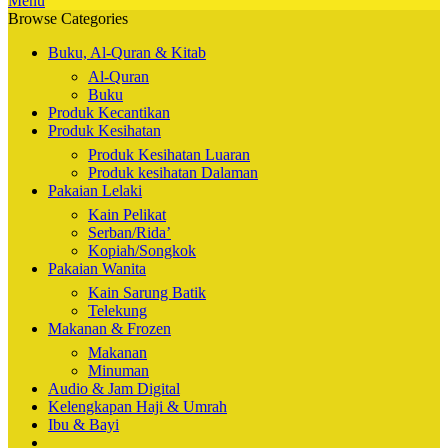
Menu
Browse Categories
Buku, Al-Quran & Kitab
Al-Quran
Buku
Produk Kecantikan
Produk Kesihatan
Produk Kesihatan Luaran
Produk kesihatan Dalaman
Pakaian Lelaki
Kain Pelikat
Serban/Rida’
Kopiah/Songkok
Pakaian Wanita
Kain Sarung Batik
Telekung
Makanan & Frozen
Makanan
Minuman
Audio & Jam Digital
Kelengkapan Haji & Umrah
Ibu & Bayi