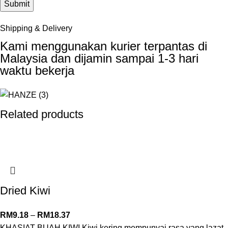
Shipping & Delivery
Kami menggunakan kurier terpantas di
Malaysia dan dijamin sampai 1-3 hari
waktu bekerja
Related products
Dried Kiwi
RM
9.18
–
RM
18.37
KHASIAT BUAH KIWI Kiwi kering mempunyai rasa yang lazat