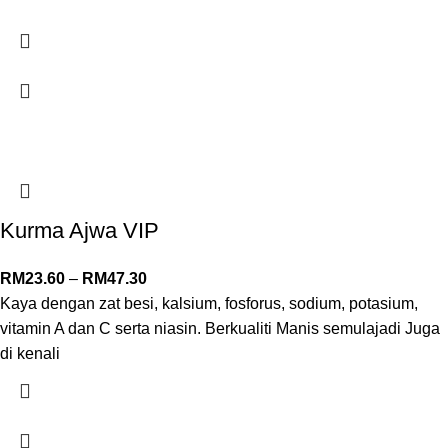
Kurma Ajwa VIP
RM
23.60
–
RM
47.30
Kaya dengan zat besi, kalsium, fosforus, sodium, potasium,
vitamin A dan C serta niasin. Berkualiti Manis semulajadi Juga
di kenali