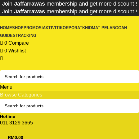
Join
Jaffarrawas
membership and get
mor
e discount !
Join
Jaffarrawas
membership and get
more discount !
HOME
SHOP
PROMOSI
AKTIVITI
KORPORAT
KHIDMAT PELANGGAN
GUIDES
TRACKING
0
Compare
0
Wishlist
Menu
Browse Categories
Hotline
011 3129 3665
RM
0.00