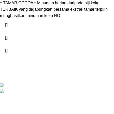
:: TAMAR COCOA :: Minuman harian daripada biji koko
TERBAIK yang digabungkan bersama ekstrak tamar terpilih
menghasilkan minuman koko NO
SYARIKAT JAFFAR RAWAS TRADING SDN BHD
Jalan Kuala Krai, 16010 Kota Bharu, Kelantan.
018 379 3800
STORES
Penghantaran