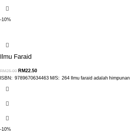
-10%
Ilmu Faraid
RM
22.50
RM
25.00
ISBN: 9789670634463 M/S: 264 Ilmu faraid adalah himpunan d
-10%