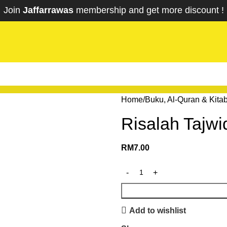
Join
Jaffarrawas
membership and get
mor
e discount !
Home
Buku, Al-Quran & Kita
Risalah Tajwi
RM
7.00
Add to wishlist