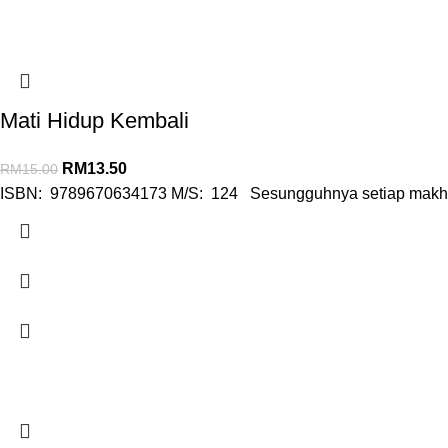
Mati Hidup Kembali
RM
13.50
RM
15.00
ISBN: 9789670634173 M/S: 124 Sesungguhnya setiap makhluk