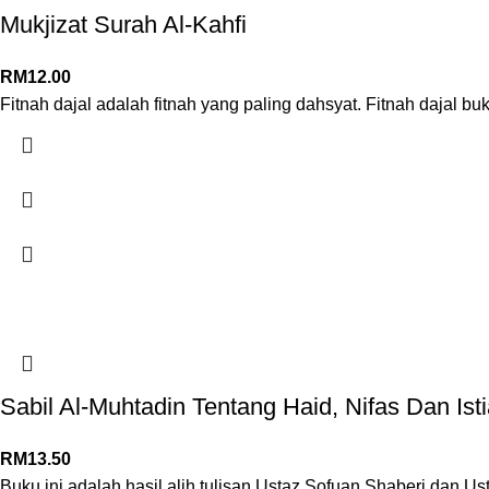
Mukjizat Surah Al-Kahfi
RM
12.00
Fitnah dajal adalah fitnah yang paling dahsyat. Fitnah dajal buk
Sabil Al-Muhtadin Tentang Haid, Nifas Dan Ist
RM
13.50
Buku ini adalah hasil alih tulisan Ustaz Sofuan Shaberi dan Ust