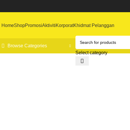
Home
Shop
Promosi
Aktiviti
Korporat
Khidmat Pelanggan
Browse Categories
Select category