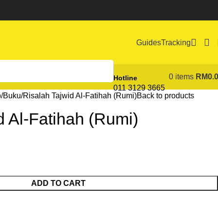
Guides
Tracking
0
items
RM
0.
Hotline
011 3129 3665
b
Buku
Risalah Tajwid Al-Fatihah (Rumi)
Back to products
d Al-Fatihah (Rumi)
ADD TO CART