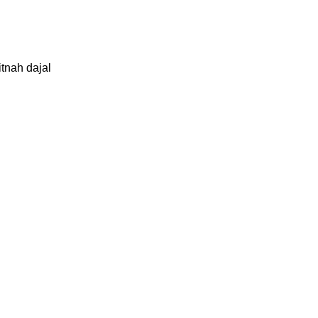
itnah dajal
h