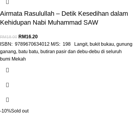
Airmata Rasulullah – Detik Kesedihan dalam
Kehidupan Nabi Muhammad SAW
RM
16.20
RM
18.00
ISBN: 9789670634012 M/S: 198 Langit, bukit bukau, gunung
ganang, batu batu, butiran pasir dan debu-debu di seluruh
bumi Mekah
-10%
Sold out