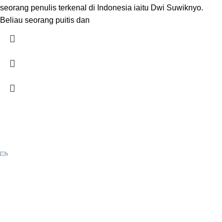
seorang penulis terkenal di Indonesia iaitu Dwi Suwiknyo.
Beliau seorang puitis dan
SYARIKAT JAFFAR RAWAS TRADING SDN BHD
Jalan Kuala Krai, 16010 Kota Bharu, Kelantan.
018 379 3800
STORES
Penghantaran