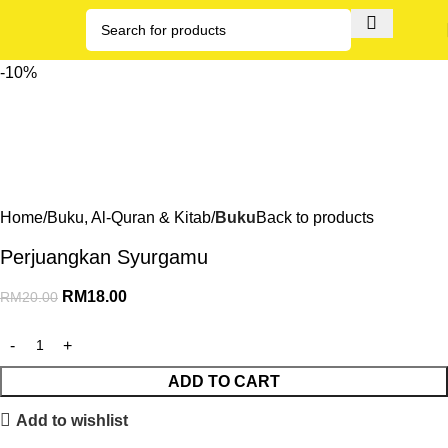
-10%
Home
Buku, Al-Quran & Kitab
Buku
Back to products
Perjuangkan Syurgamu
RM
18.00
RM
20.00
ADD TO CART
Add to wishlist