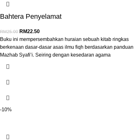
Bahtera Penyelamat
RM
22.50
RM
25.00
Buku ini mempersembahkan huraian sebuah kitab ringkas
berkenaan dasar-dasar asas ilmu fiqh berdasarkan panduan
Mazhab Syafi’i. Seiring dengan kesedaran agama
-10%