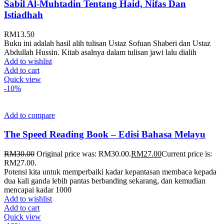
Sabil Al-Muhtadin Tentang Haid, Nifas Dan
Istiadhah
RM
13.50
Buku ini adalah hasil alih tulisan Ustaz Sofuan Shaberi dan Ustaz
Abdullah Hussin. Kitab asalnya dalam tulisan jawi lalu dialih
Add to wishlist
Add to cart
Quick view
-10%
Add to compare
The Speed Reading Book – Edisi Bahasa Melayu
RM
30.00
Original price was: RM30.00.
RM
27.00
Current price is:
RM27.00.
Potensi kita untuk memperbaiki kadar kepantasan membaca kepada
dua kali ganda lebih pantas berbanding sekarang, dan kemudian
mencapai kadar 1000
Add to wishlist
Add to cart
Quick view