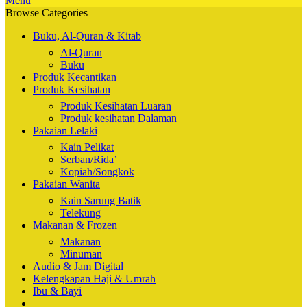
Menu
Browse Categories
Buku, Al-Quran & Kitab
Al-Quran
Buku
Produk Kecantikan
Produk Kesihatan
Produk Kesihatan Luaran
Produk kesihatan Dalaman
Pakaian Lelaki
Kain Pelikat
Serban/Rida’
Kopiah/Songkok
Pakaian Wanita
Kain Sarung Batik
Telekung
Makanan & Frozen
Makanan
Minuman
Audio & Jam Digital
Kelengkapan Haji & Umrah
Ibu & Bayi