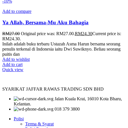
-10%
Add to compare
Ya Allah, Bersama-Mu Aku Bahagia
RM
27.00
Original price was: RM27.00.
RM
24.30
Current price is:
RM24.30.
Inilah adalah buku terbaru Ustazah Asma Harun bersama seorang
penulis terkenal di Indonesia iaitu Dwi Suwiknyo. Beliau seorang
puitis dan
Add to wishlist
Add to cart
Quick view
SYARIKAT JAFFAR RAWAS TRADING SDN BHD
Jalan Kuala Krai, 16010 Kota Bharu,
Kelantan.
018 379 3800
Polisi
Terma & Syarat