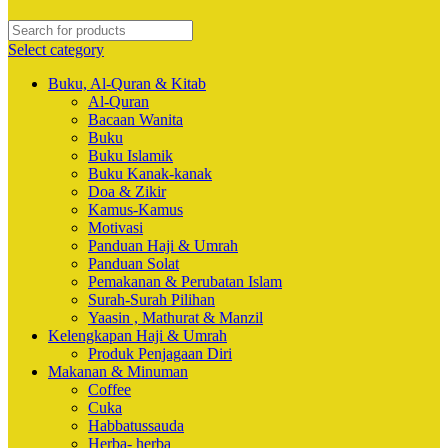
Select category
Buku, Al-Quran & Kitab
Al-Quran
Bacaan Wanita
Buku
Buku Islamik
Buku Kanak-kanak
Doa & Zikir
Kamus-Kamus
Motivasi
Panduan Haji & Umrah
Panduan Solat
Pemakanan & Perubatan Islam
Surah-Surah Pilihan
Yaasin , Mathurat & Manzil
Kelengkapan Haji & Umrah
Produk Penjagaan Diri
Makanan & Minuman
Coffee
Cuka
Habbatussauda
Herba- herba