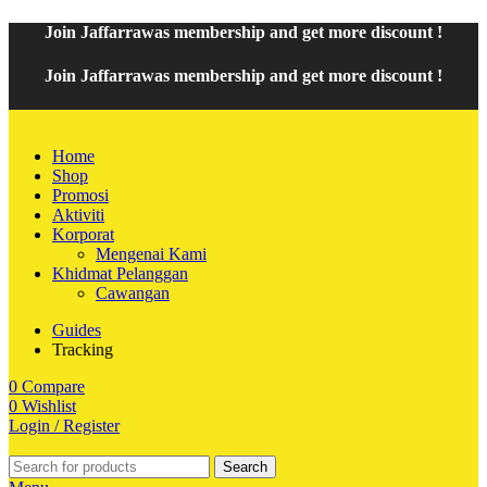
Join
Jaffarrawas
membership and get
mor
e discount !
Join
Jaffarrawas
membership and get
more discount !
Home
Shop
Promosi
Aktiviti
Korporat
Mengenai Kami
Khidmat Pelanggan
Cawangan
Guides
Tracking
0
Compare
0
Wishlist
Login / Register
Search