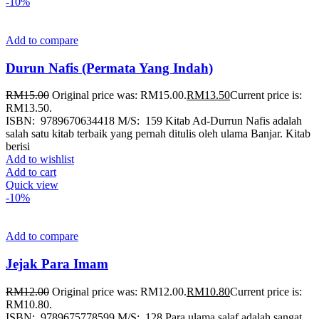
-10%
Add to compare
Durun Nafis (Permata Yang Indah)
RM
15.00
Original price was: RM15.00.
RM
13.50
Current price is:
RM13.50.
ISBN: 9789670634418 M/S: 159 Kitab Ad-Durrun Nafis adalah
salah satu kitab terbaik yang pernah ditulis oleh ulama Banjar. Kitab
berisi
Add to wishlist
Add to cart
Quick view
-10%
Add to compare
Jejak Para Imam
RM
12.00
Original price was: RM12.00.
RM
10.80
Current price is:
RM10.80.
ISBN: 9789675778599 M/S: 128 Para ulama salaf adalah sangat