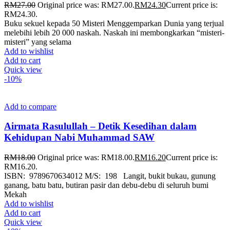
RM
27.00
Original price was: RM27.00.
RM
24.30
Current price is:
RM24.30.
Buku sekuel kepada 50 Misteri Menggemparkan Dunia yang terjual
melebihi lebih 20 000 naskah. Naskah ini membongkarkan “misteri-
misteri” yang selama
Add to wishlist
Add to cart
Quick view
-10%
Add to compare
Airmata Rasulullah – Detik Kesedihan dalam
Kehidupan Nabi Muhammad SAW
RM
18.00
Original price was: RM18.00.
RM
16.20
Current price is:
RM16.20.
ISBN: 9789670634012 M/S: 198 Langit, bukit bukau, gunung
ganang, batu batu, butiran pasir dan debu-debu di seluruh bumi
Mekah
Add to wishlist
Add to cart
Quick view