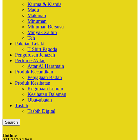
Kurma & Kismis
Madu
Makanan
Minuman
Minuman Bersusu
Minyak Zaitun
Teh
Pakaian Lelaki
T-Shirt Pagoda
Pengurusan Jenazah
Perfumes/Attar
Attar Al Haramain
Produk Kecantikan
Penjagaan Badan
Produk Kesihatan
Kegunaan Luaran
Kesihatan Dalaman
Ubat-ubatan
Tasbih
Tasbih Digital
Search
Hotline
011 3129 3665