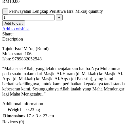
RM
10.00
Periwayatan Lengkap Peristiwa Isra' Mikraj quantity
Add to cart
Add to wishlist
Share:
Description
Tajuk: Isra’ Mi’raj (Rumi)
Muka surat: 106
Isbn: 9789832052548
“Maha suci Allah, yang telah menjalankan hanba-Nya Muhammad
pada suatu malam dari Masjid Al-Haram (di Makkah) ke Masjid Al-
Aqsa (di Makkah) ke Masjid Al-Aqsa (di Palestin), yang kami
berkati sekelilingnya, untuk kami perlihatkan kepadanya tanda-tanda
kebesaran kami. Sesungguhnya Allah jualah yang Maha Mendengar
lagi Maha Mengetahui.”
Additional information
Weight
0.23 kg
Dimensions
17 × 3 × 23 cm
Reviews (0)