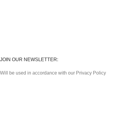
STORES
Penghantaran
Perkhidmatan
Lokasi Kedai
FAQs
JOIN OUR NEWSLETTER:
Will be used in accordance with our Privacy Policy
Payment System:
Shipping System: