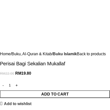
Home
Buku, Al-Quran & Kitab
Buku Islamik
Back to products
Perisai Bagi Sekalian Mukallaf
RM
19.80
RM
22.00
ADD TO CART
Add to wishlist