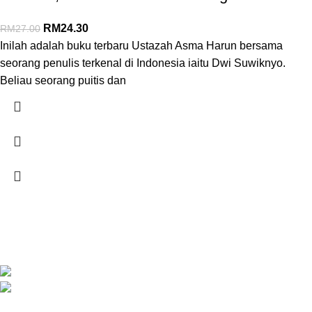
RM
24.30
RM
27.00
Inilah adalah buku terbaru Ustazah Asma Harun bersama
seorang penulis terkenal di Indonesia iaitu Dwi Suwiknyo.
Beliau seorang puitis dan
SYARIKAT JAFFAR RAWAS TRADING SDN BHD
Jalan Kuala Krai, 16010 Kota Bharu, Kelantan.
018 379 3800