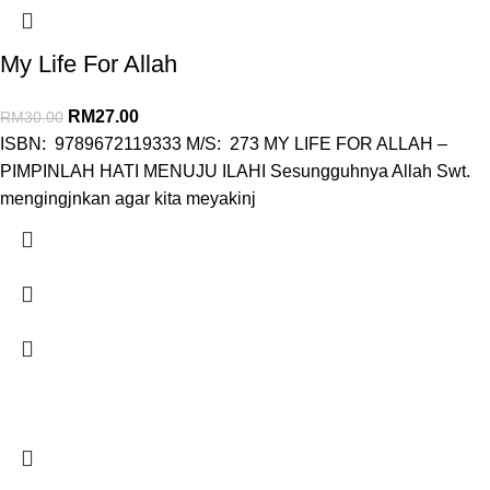
My Life For Allah
RM
27.00
RM
30.00
ISBN: 9789672119333 M/S: 273 MY LIFE FOR ALLAH –
PIMPINLAH HATI MENUJU ILAHI Sesungguhnya Allah Swt.
mengingjnkan agar kita meyakinj