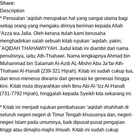
Share:
Description
* Persoalan ‘aqidah merupakan hal yang sangat utama bagi
setiap orang yang mengaku dirinya beriman kepada Allah
‘Azza wa Jalla. Oleh kerana itulah kami berusaha
menghadirkan salah sebuah kitab rujukan ‘aqidah, yakin;
`AQIDAH THAHAWIYYAH. Judul kitab ini diambil dari nama
penulisnya, iaitu; Ath-Thahawi. Nama lengkapnya Ahmad bin
Muhammad bin Salamah Al-Azdi AL-Mishri Abu Ja’far Ath-
Thahawi Al-Hanafi (239-321 Hijrah). Kitab ini sudah cukup tua,
dan terus-menerus diwarisi dari generasi ke generasi hingga
kini. Kitab mula disyarahkan oleh Ibnu Abi Al-‘Izz Al-Hanafi
(731-7792 Hijrah), hinggalah kepada Syeikh kita sekarang ini.
* Kitab ini menjadi rujukan pembahasan ‘aqidah shahihah di
seluruh negeri-negeri di Timur Tengah khususnya dan, negeri-
negeri Islam pada umumnya, baik dipusat-pusat pengajian
tinggi atau dimajlis-majlis ilmuah. Kitab ini sudah cukup