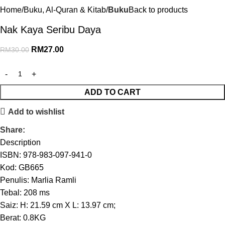
Home
Buku, Al-Quran & Kitab
Buku
Back to products
Nak Kaya Seribu Daya
RM
27.00
RM
30.00
ADD TO CART
Add to wishlist
Share:
Description
ISBN: 978-983-097-941-0
Kod: GB665
Penulis: Marlia Ramli
Tebal: 208 ms
Saiz: H: 21.59 cm X L: 13.97 cm;
Berat: 0.8KG