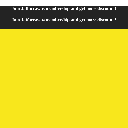
Join
Jaffarrawas
membership and get
mor
e discount !
Join
Jaffarrawas
membership and get
more discount !