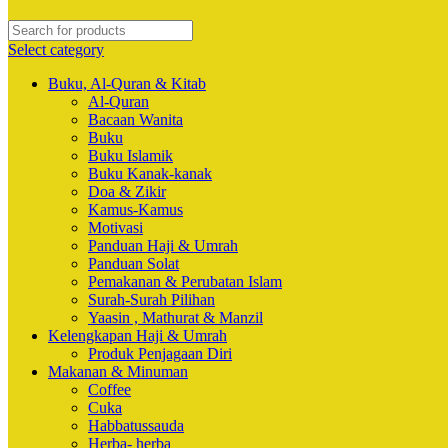
Select category
Buku, Al-Quran & Kitab
Al-Quran
Bacaan Wanita
Buku
Buku Islamik
Buku Kanak-kanak
Doa & Zikir
Kamus-Kamus
Motivasi
Panduan Haji & Umrah
Panduan Solat
Pemakanan & Perubatan Islam
Surah-Surah Pilihan
Yaasin , Mathurat & Manzil
Kelengkapan Haji & Umrah
Produk Penjagaan Diri
Makanan & Minuman
Coffee
Cuka
Habbatussauda
Herba- herba