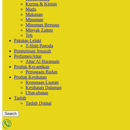
Kurma & Kismis
Madu
Makanan
Minuman
Minuman Bersusu
Minyak Zaitun
Teh
Pakaian Lelaki
T-Shirt Pagoda
Pengurusan Jenazah
Perfumes/Attar
Attar Al Haramain
Produk Kecantikan
Penjagaan Badan
Produk Kesihatan
Kegunaan Luaran
Kesihatan Dalaman
Ubat-ubatan
Tasbih
Tasbih Digital
Search