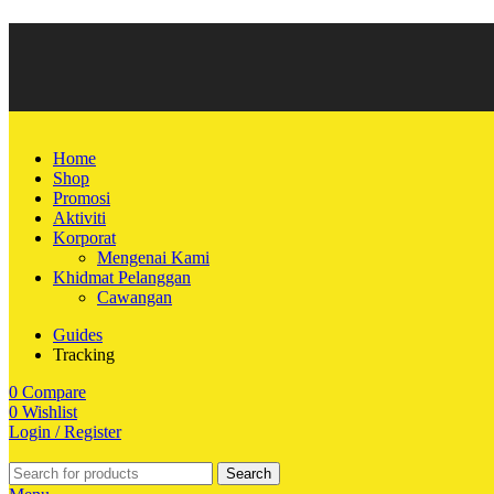
Home
Shop
Promosi
Aktiviti
Korporat
Mengenai Kami
Khidmat Pelanggan
Cawangan
Guides
Tracking
0
Compare
0
Wishlist
Login / Register
Search