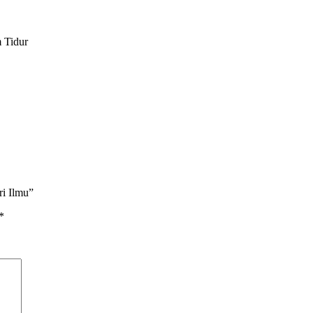
 Tidur
ri Ilmu”
*