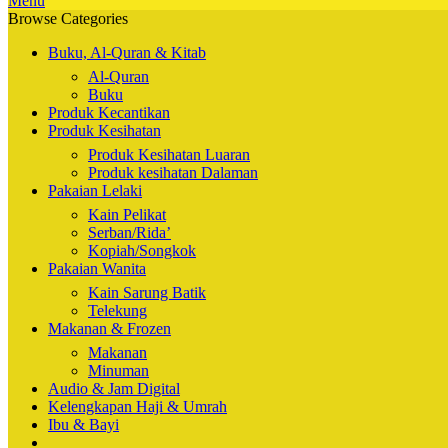
Menu
Browse Categories
Buku, Al-Quran & Kitab
Al-Quran
Buku
Produk Kecantikan
Produk Kesihatan
Produk Kesihatan Luaran
Produk kesihatan Dalaman
Pakaian Lelaki
Kain Pelikat
Serban/Rida’
Kopiah/Songkok
Pakaian Wanita
Kain Sarung Batik
Telekung
Makanan & Frozen
Makanan
Minuman
Audio & Jam Digital
Kelengkapan Haji & Umrah
Ibu & Bayi