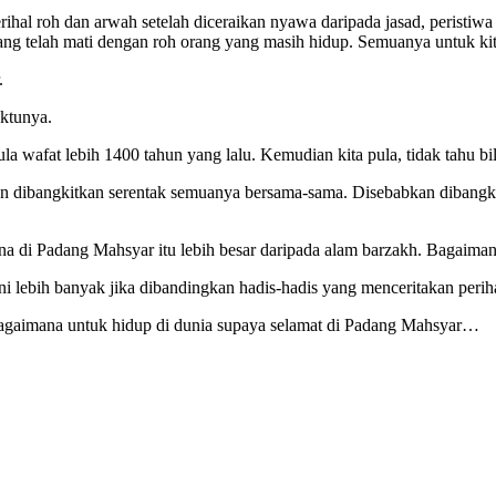
l roh dan arwah setelah diceraikan nyawa daripada jasad, peristiwa y
ang telah mati dengan roh orang yang masih hidup. Semuanya untuk kita
.
aktunya.
afat lebih 1400 tahun yang lalu. Kemudian kita pula, tidak tahu bil
akan dibangkitkan serentak semuanya bersama-sama. Disebabkan dibang
sana di Padang Mahsyar itu lebih besar daripada alam barzakh. Bagaima
lebih banyak jika dibandingkan hadis-hadis yang menceritakan perih
bagaimana untuk hidup di dunia supaya selamat di Padang Mahsyar…