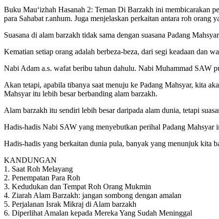
Buku Mau‘izhah Hasanah 2: Teman Di Barzakh ini membicarakan periha
para Sahabat r.anhum. Juga menjelaskan perkaitan antara roh orang y
Suasana di alam barzakh tidak sama dengan suasana Padang Mahsyar
Kematian setiap orang adalah berbeza-beza, dari segi keadaan dan w
Nabi Adam a.s. wafat beribu tahun dahulu. Nabi Muhammad SAW pula w
Akan tetapi, apabila tibanya saat menuju ke Padang Mahsyar, kita 
Mahsyar itu lebih besar berbanding alam barzakh.
Alam barzakh itu sendiri lebih besar daripada alam dunia, tetapi sua
Hadis-hadis Nabi SAW yang menyebutkan perihal Padang Mahsyar ini 
Hadis-hadis yang berkaitan dunia pula, banyak yang menunjuk kita 
KANDUNGAN
1. Saat Roh Melayang
2. Penempatan Para Roh
3. Kedudukan dan Tempat Roh Orang Mukmin
4. Ziarah Alam Barzakh: jangan sombong dengan amalan
5. Perjalanan Israk Mikraj di Alam barzakh
6. Diperlihat Amalan kepada Mereka Yang Sudah Meninggal