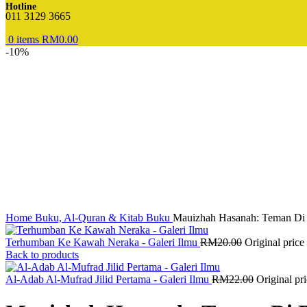
Hotline
011 3129 3665
0
items
RM
0.00
-10%
Home
Buku, Al-Quran & Kitab
Buku
Mauizhah Hasanah: Teman Di 
Terhumban Ke Kawah Neraka - Galeri Ilmu
RM
20.00
Original pric
Back to products
Al-Adab Al-Mufrad Jilid Pertama - Galeri Ilmu
RM
22.00
Original p