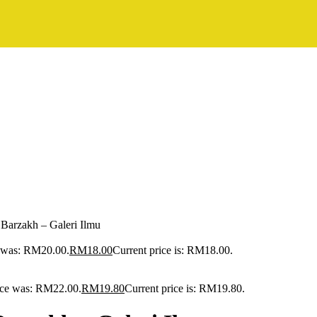
Barzakh – Galeri Ilmu
e was: RM20.00.
RM
18.00
Current price is: RM18.00.
rice was: RM22.00.
RM
19.80
Current price is: RM19.80.