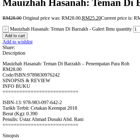
Mauizhah Hasanah: Teman Di B
RM
28.00
Original price was: RM28.00.
RM
25.20
Current price is: R
Mauizhah Hasanah: Teman Di Barzakh - Galeri Ilmu quantity
Add to cart
Add to wishlist
Share:
Description
Mauizhah Hasanah: Teman Di Barzakh – Penempatan Para Roh
RM28.00
Code/ISBN:9789830976242
SINOPSIS & REVIEW
INFO BUKU
===========================
ISBN-13: 978-983-097-642-2
Tarikh Terbit: Cetakan Keempat 2018
Berat (Kg): 0.390
Penulis: Ustaz Ahmad Dusuki Abd. Rani
===========================
Sinopsis