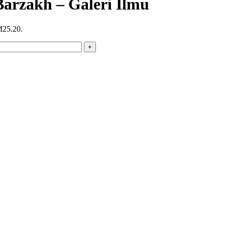
arzakh – Galeri Ilmu
M25.20.