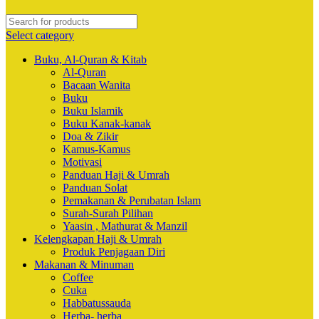
Select category
Buku, Al-Quran & Kitab
Al-Quran
Bacaan Wanita
Buku
Buku Islamik
Buku Kanak-kanak
Doa & Zikir
Kamus-Kamus
Motivasi
Panduan Haji & Umrah
Panduan Solat
Pemakanan & Perubatan Islam
Surah-Surah Pilihan
Yaasin , Mathurat & Manzil
Kelengkapan Haji & Umrah
Produk Penjagaan Diri
Makanan & Minuman
Coffee
Cuka
Habbatussauda
Herba- herba