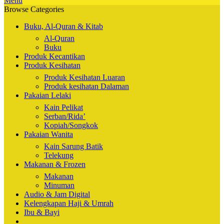
Menu
Browse Categories
Buku, Al-Quran & Kitab
Al-Quran
Buku
Produk Kecantikan
Produk Kesihatan
Produk Kesihatan Luaran
Produk kesihatan Dalaman
Pakaian Lelaki
Kain Pelikat
Serban/Rida’
Kopiah/Songkok
Pakaian Wanita
Kain Sarung Batik
Telekung
Makanan & Frozen
Makanan
Minuman
Audio & Jam Digital
Kelengkapan Haji & Umrah
Ibu & Bayi