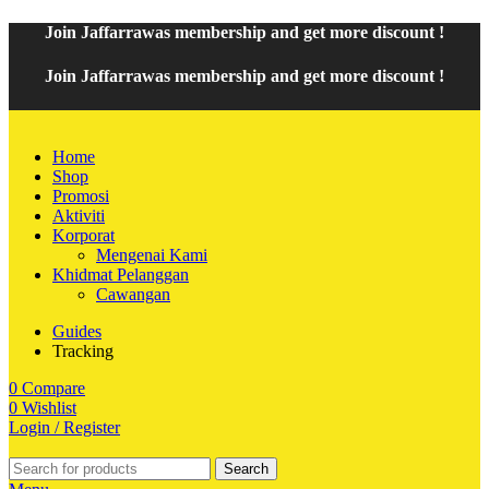
Join
Jaffarrawas
membership and get
mor
e discount !
Join
Jaffarrawas
membership and get
more discount !
Home
Shop
Promosi
Aktiviti
Korporat
Mengenai Kami
Khidmat Pelanggan
Cawangan
Guides
Tracking
0
Compare
0
Wishlist
Login / Register
Search