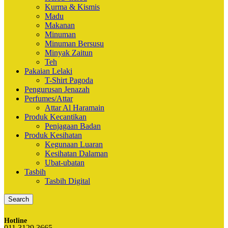
Kurma & Kismis
Madu
Makanan
Minuman
Minuman Bersusu
Minyak Zaitun
Teh
Pakaian Lelaki
T-Shirt Pagoda
Pengurusan Jenazah
Perfumes/Attar
Attar Al Haramain
Produk Kecantikan
Penjagaan Badan
Produk Kesihatan
Kegunaan Luaran
Kesihatan Dalaman
Ubat-ubatan
Tasbih
Tasbih Digital
Search
Hotline
011 3129 3665