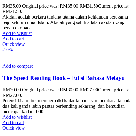
RM
35.00
Original price was: RM35.00.
RM
31.50
Current price is:
RM31.50.
Akidah adalah perkara tunjang utama dalam kehidupan beragama
bagi seluruh umat Islam. Akidah yang sahih adalah akidah yang
bersih daripada
Add to wishlist
Add to cart
Quick view
-10%
Add to compare
The Speed Reading Book – Edisi Bahasa Melayu
RM
30.00
Original price was: RM30.00.
RM
27.00
Current price is:
RM27.00.
Potensi kita untuk memperbaiki kadar kepantasan membaca kepada
dua kali ganda lebih pantas berbanding sekarang, dan kemudian
mencapai kadar 1000
Add to wishlist
Add to cart
Quick view