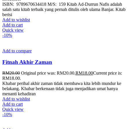
ISBN: 9789670634418 M/S: 159 Kitab Ad-Durrun Nafis adalah
salah satu kitab terbaik yang pernah ditulis oleh ulama Banjar. Kitab
berisi
Add to wishlist
Add to cart
Quick view
-10%
Add to compare
Fitnah Akhir Zaman
RM
20.00
Original price was: RM20.00.
RM
18.00
Current price is:
RM18.00.
Khabar perihal akhir zaman tidak membawa kita lebih mundur ke
belakang. Khabar berkenaan tidak juga menjadikan umat hanya
menanti kehadiran
Add to wishlist
Add to cart
Quick view
-10%