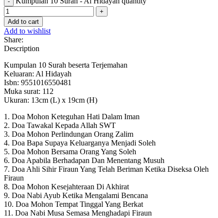
Kumpulan 10 Surah - Al Hidayah quantity
Add to cart
Add to wishlist
Share:
Description
Kumpulan 10 Surah beserta Terjemahan
Keluaran: Al Hidayah
Isbn: 9551016550481
Muka surat: 112
Ukuran: 13cm (L) x 19cm (H)
1. Doa Mohon Keteguhan Hati Dalam Iman
2. Doa Tawakal Kepada Allah SWT
3. Doa Mohon Perlindungan Orang Zalim
4. Doa Bapa Supaya Keluarganya Menjadi Soleh
5. Doa Mohon Bersama Orang Yang Soleh
6. Doa Apabila Berhadapan Dan Menentang Musuh
7. Doa Ahli Sihir Firaun Yang Telah Beriman Ketika Diseksa Oleh
Firaun
8. Doa Mohon Kesejahteraan Di Akhirat
9. Doa Nabi Ayub Ketika Mengalami Bencana
10. Doa Mohon Tempat Tinggal Yang Berkat
11. Doa Nabi Musa Semasa Menghadapi Firaun