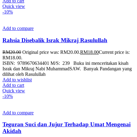
Add to cart
Quick view
-10%
Add to compare
Rahsia Disebalik Israk Mikraj Rasulullah
RM
20.00
Original price was: RM20.00.
RM
18.00
Current price is:
RM18.00.
ISBN: 9789670634401 M/S: 239 Buku ini menceritakan kisah
Israk dan Mikraj Nabi MuhammadSAW. Banyak Pandangan yang
dilihat oleh Rasulullah
Add to wishlist
Add to cart
Quick view
-10%
Add to compare
Teguran Suci dan Jujur Terhadap Umat Mengenai
Akidah