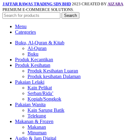
JAFFAR RAWAS TRADING SDN BHD
2023 CREATED BY
AIZARA
.
PREMIUM E-COMMERCE SOLUTIONS.
Search
Menu
Categories
Buku, Al-Quran & Kitab
Al-Quran
Buku
Produk Kecantikan
Produk Kesihatan
Produk Kesihatan Luaran
Produk kesihatan Dalaman
Pakaian Lelaki
Kain Pelikat
Serban/Rida’
Kopiah/Songkok
Pakaian Wanita
Kain Sarung Batik
Telekung
Makanan & Frozen
Makanan
Minuman
Audio & Jam Digital