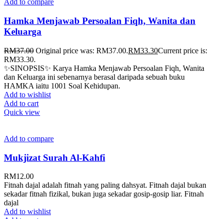
Add to compare
Hamka Menjawab Persoalan Fiqh, Wanita dan
Keluarga
RM
37.00
Original price was: RM37.00.
RM
33.30
Current price is:
RM33.30.
✨SINOPSIS✨ Karya Hamka Menjawab Persoalan Fiqh, Wanita
dan Keluarga ini sebenarnya berasal daripada sebuah buku
HAMKA iaitu 1001 Soal Kehidupan.
Add to wishlist
Add to cart
Quick view
Add to compare
Mukjizat Surah Al-Kahfi
RM
12.00
Fitnah dajal adalah fitnah yang paling dahsyat. Fitnah dajal bukan
sekadar fitnah fizikal, bukan juga sekadar gosip-gosip liar. Fitnah
dajal
Add to wishlist