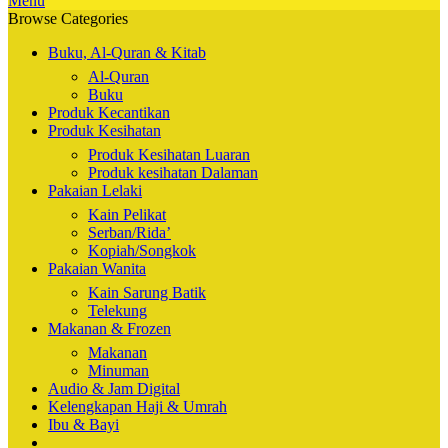
Menu
Browse Categories
Buku, Al-Quran & Kitab
Al-Quran
Buku
Produk Kecantikan
Produk Kesihatan
Produk Kesihatan Luaran
Produk kesihatan Dalaman
Pakaian Lelaki
Kain Pelikat
Serban/Rida’
Kopiah/Songkok
Pakaian Wanita
Kain Sarung Batik
Telekung
Makanan & Frozen
Makanan
Minuman
Audio & Jam Digital
Kelengkapan Haji & Umrah
Ibu & Bayi