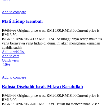
Add to compare
Mati Hidup Kembali
RM
15.00
Original price was: RM15.00.
RM
13.50
Current price is:
RM13.50.
ISBN: 9789670634173 M/S: 124 Sesungguhnya setiap makhluk
yang bernyawa yang hidup di dunia ini akan mengalami kematian
apabila sudah
Add to wishlist
Add to cart
Quick view
-10%
Add to compare
Rahsia Disebalik Israk Mikraj Rasulullah
RM
20.00
Original price was: RM20.00.
RM
18.00
Current price is:
RM18.00.
ISBN: 9789670634401 M/S: 239 Buku ini menceritakan kisah