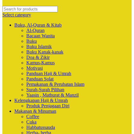
Select category
Buku, Al-Quran & Kitab
Al-Quran
Bacaan Wanita
Buku
Buku Islamik
Buku Kanak-kanak
Doa & Zikir
Kamus-Kamus
Motivasi
Panduan Haji & Umrah
Panduan Solat
Pemakanan & Perubatan Islam
Surah-Surah Pilihan
Yaasin , Mathurat & Manzil
Kelengkapan Haji & Umrah
Produk Penjagaan Diri
Makanan & Minuman
Coffee
Cuka
Habbatussauda
Herba- herba