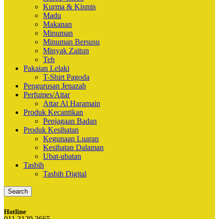
Kurma & Kismis
Madu
Makanan
Minuman
Minuman Bersusu
Minyak Zaitun
Teh
Pakaian Lelaki
T-Shirt Pagoda
Pengurusan Jenazah
Perfumes/Attar
Attar Al Haramain
Produk Kecantikan
Penjagaan Badan
Produk Kesihatan
Kegunaan Luaran
Kesihatan Dalaman
Ubat-ubatan
Tasbih
Tasbih Digital
Search
Hotline
011 3129 3665