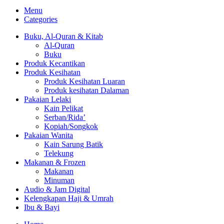
Menu
Categories
Buku, Al-Quran & Kitab
Al-Quran
Buku
Produk Kecantikan
Produk Kesihatan
Produk Kesihatan Luaran
Produk kesihatan Dalaman
Pakaian Lelaki
Kain Pelikat
Serban/Rida’
Kopiah/Songkok
Pakaian Wanita
Kain Sarung Batik
Telekung
Makanan & Frozen
Makanan
Minuman
Audio & Jam Digital
Kelengkapan Haji & Umrah
Ibu & Bayi