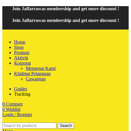
Join
Jaffarrawas
membership and get
mor
e discount !
Join
Jaffarrawas
membership and get
more discount !
Home
Shop
Promosi
Aktiviti
Korporat
Mengenai Kami
Khidmat Pelanggan
Cawangan
Guides
Tracking
0
Compare
0
Wishlist
Login / Register
Search