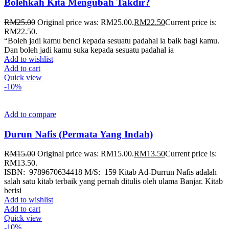
Bolehkah Kita Mengubah Takdir?
RM
25.00
Original price was: RM25.00.
RM
22.50
Current price is:
RM22.50.
“Boleh jadi kamu benci kepada sesuatu padahal ia baik bagi kamu.
Dan boleh jadi kamu suka kepada sesuatu padahal ia
Add to wishlist
Add to cart
Quick view
-10%
Add to compare
Durun Nafis (Permata Yang Indah)
RM
15.00
Original price was: RM15.00.
RM
13.50
Current price is:
RM13.50.
ISBN: 9789670634418 M/S: 159 Kitab Ad-Durrun Nafis adalah
salah satu kitab terbaik yang pernah ditulis oleh ulama Banjar. Kitab
berisi
Add to wishlist
Add to cart
Quick view
-10%