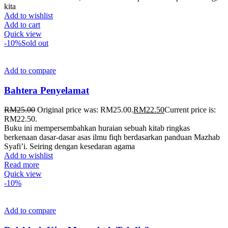
kita
Add to wishlist
Add to cart
Quick view
-10%
Sold out
Add to compare
Bahtera Penyelamat
RM
25.00
Original price was: RM25.00.
RM
22.50
Current price is:
RM22.50.
Buku ini mempersembahkan huraian sebuah kitab ringkas
berkenaan dasar-dasar asas ilmu fiqh berdasarkan panduan Mazhab
Syafi’i. Seiring dengan kesedaran agama
Add to wishlist
Read more
Quick view
-10%
Add to compare