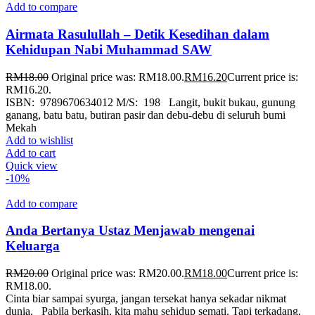
Add to compare
Airmata Rasulullah – Detik Kesedihan dalam
Kehidupan Nabi Muhammad SAW
RM
18.00
Original price was: RM18.00.
RM
16.20
Current price is:
RM16.20.
ISBN: 9789670634012 M/S: 198 Langit, bukit bukau, gunung
ganang, batu batu, butiran pasir dan debu-debu di seluruh bumi
Mekah
Add to wishlist
Add to cart
Quick view
-10%
Add to compare
Anda Bertanya Ustaz Menjawab mengenai
Keluarga
RM
20.00
Original price was: RM20.00.
RM
18.00
Current price is:
RM18.00.
Cinta biar sampai syurga, jangan tersekat hanya sekadar nikmat
dunia. Pabila berkasih, kita mahu sehidup semati. Tapi terkadang,