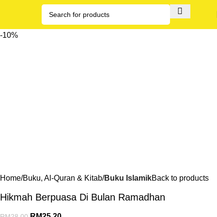
-10%
Home
Buku, Al-Quran & Kitab
Buku Islamik
Back to products
Hikmah Berpuasa Di Bulan Ramadhan
RM
25.20
RM
28.00