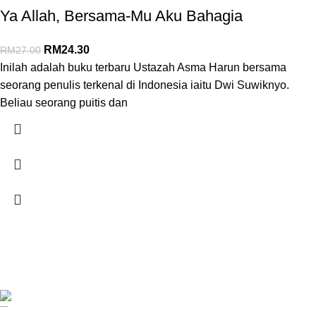
Ya Allah, Bersama-Mu Aku Bahagia
RM
24.30
RM
27.00
Inilah adalah buku terbaru Ustazah Asma Harun bersama
seorang penulis terkenal di Indonesia iaitu Dwi Suwiknyo.
Beliau seorang puitis dan
SYARIKAT JAFFAR RAWAS TRADING SDN BHD
Jalan Kuala Krai, 16010 Kota Bharu, Kelantan.
018 379 3800