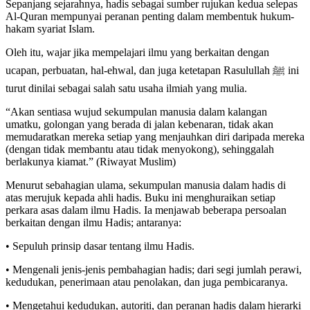
Sepanjang sejarahnya, hadis sebagai sumber rujukan kedua selepas
Al-Quran mempunyai peranan penting dalam membentuk hukum-
hakam syariat Islam.
Oleh itu, wajar jika mempelajari ilmu yang berkaitan dengan
ucapan, perbuatan, hal-ehwal, dan juga ketetapan Rasulullah ﷺ ini
turut dinilai sebagai salah satu usaha ilmiah yang mulia.
“Akan sentiasa wujud sekumpulan manusia dalam kalangan
umatku, golongan yang berada di jalan kebenaran, tidak akan
memudaratkan mereka setiap yang menjauhkan diri daripada mereka
(dengan tidak membantu atau tidak menyokong), sehinggalah
berlakunya kiamat.” (Riwayat Muslim)
Menurut sebahagian ulama, sekumpulan manusia dalam hadis di
atas merujuk kepada ahli hadis. Buku ini menghuraikan setiap
perkara asas dalam ilmu Hadis. Ia menjawab beberapa persoalan
berkaitan dengan ilmu Hadis; antaranya:
• Sepuluh prinsip dasar tentang ilmu Hadis.
• Mengenali jenis-jenis pembahagian hadis; dari segi jumlah perawi,
kedudukan, penerimaan atau penolakan, dan juga pembicaranya.
• Mengetahui kedudukan, autoriti, dan peranan hadis dalam hierarki