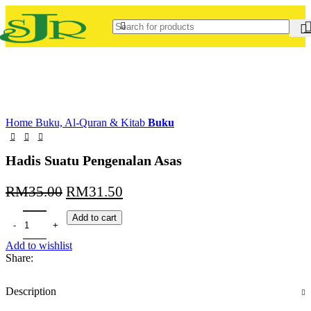
-10%
Home
Buku, Al-Quran & Kitab
Buku
Hadis Suatu Pengenalan Asas
RM
35.00
RM
31.50
Add to cart
Add to wishlist
Share:
Description