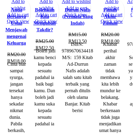
-10%
Add to
-10%
Add to
Add to wishlist
-10%
-10%
Add to
Add 
-10
wishlist
wishlist
Add to cart
wishlist
Ad
Anda
Bolehkah
Durun Nafis
Fitnah
M
Add to cart
Add to cart
Quick view
Add to cart
Qu
Bertanya
Kita
(Permata Yang
Akhir
Quick view
Quick view
Quick view
Ustaz
Mengubah
Indah)
Zaman
Menjawab
Takdir?
RM
15.00
RM
20.00
mengenai
RM
25.00
RM
13.50
RM
18.00
Keluarga
ISBN:
Khabar
978
RM
22.50
“Boleh jadi
9789670634418
perihal
M
RM
20.00
kamu benci
M/S: 159 Kitab
akhir
Se
RM
18.00
Cinta biar
kepada
Ad-Durrun
zaman
set
sampai
sesuatu
Nafis adalah
tidak
yan
syurga,
padahal ia
salah satu kitab
membawa
ya
jangan
baik bagi
terbaik yang
kita lebih
du
tersekat
kamu. Dan
pernah ditulis
mundur ke
m
hanya
boleh jadi
oleh ulama
belakang.
sekadar
kamu suka
Banjar. Kitab
Khabar
ap
nikmat
kepada
berisi
berkenaan
dunia.
sesuatu
tidak juga
Pabila
padahal ia
menjadikan
berkasih,
umat hanya