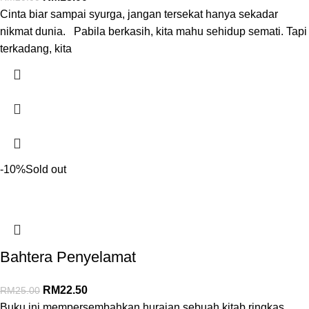
Cinta biar sampai syurga, jangan tersekat hanya sekadar
nikmat dunia. Pabila berkasih, kita mahu sehidup semati. Tapi
terkadang, kita
-10%
Sold out
Bahtera Penyelamat
RM
22.50
RM
25.00
Buku ini mempersembahkan huraian sebuah kitab ringkas