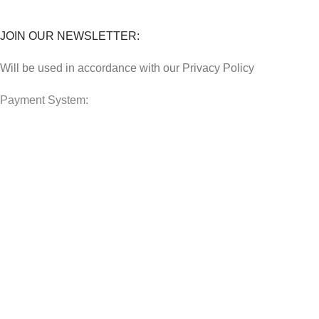
FAQs
JOIN OUR NEWSLETTER:
Will be used in accordance with our Privacy Policy
Payment System:
Shipping System:
Our Social Links:
JAFFAR RAWAS TRADING SDN BHD
2023 CREATED BY
AIZARA
.
PREMIUM E-COMMERCE SOLUTIONS.
Home