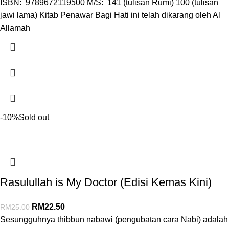
ISBN: 9789672119500 M/S: 141 (tulisan Rumi) 100 (tulisan
jawi lama) Kitab Penawar Bagi Hati ini telah dikarang oleh Al
Allamah
-10%
Sold out
Rasulullah is My Doctor (Edisi Kemas Kini)
RM
22.50
RM
25.00
Sesungguhnya thibbun nabawi (pengubatan cara Nabi) adalah