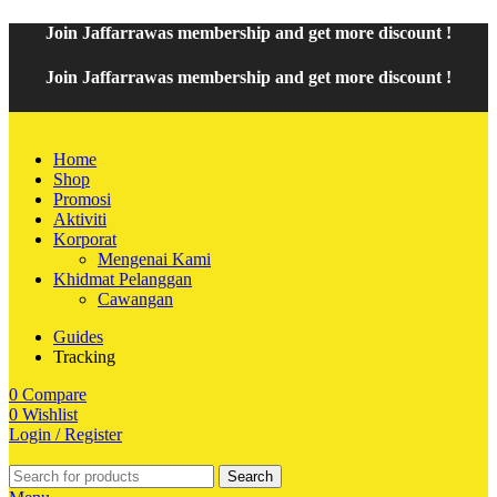
Join
Jaffarrawas
membership and get
mor
e discount !
Join
Jaffarrawas
membership and get
more discount !
Home
Shop
Promosi
Aktiviti
Korporat
Mengenai Kami
Khidmat Pelanggan
Cawangan
Guides
Tracking
0
Compare
0
Wishlist
Login / Register
Search