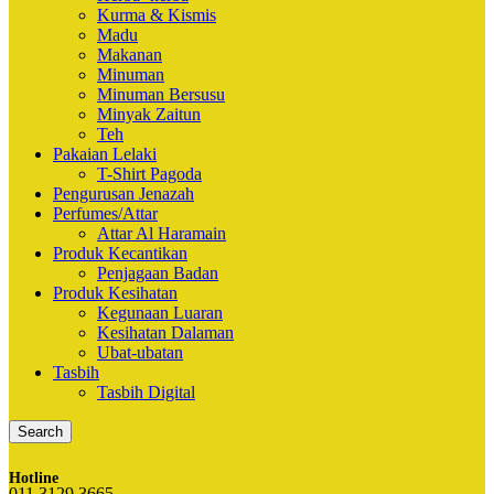
Kurma & Kismis
Madu
Makanan
Minuman
Minuman Bersusu
Minyak Zaitun
Teh
Pakaian Lelaki
T-Shirt Pagoda
Pengurusan Jenazah
Perfumes/Attar
Attar Al Haramain
Produk Kecantikan
Penjagaan Badan
Produk Kesihatan
Kegunaan Luaran
Kesihatan Dalaman
Ubat-ubatan
Tasbih
Tasbih Digital
Search
Hotline
011 3129 3665