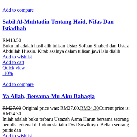
Add to compare
Sabil Al-Muhtadin Tentang Haid, Nifas Dan
Istiadhah
RM
13.50
Buku ini adalah hasil alih tulisan Ustaz Sofuan Shaberi dan Ustaz
Abdullah Hussin. Kitab asalnya dalam tulisan jawi lalu dialih
Add to wishlist
Add to cart
Quick view
-10%
Add to compare
Ya Allah, Bersama-Mu Aku Bahagia
RM
27.00
Original price was: RM27.00.
RM
24.30
Current price is:
RM24.30.
Inilah adalah buku terbaru Ustazah Asma Harun bersama seorang
penulis terkenal di Indonesia iaitu Dwi Suwiknyo. Beliau seorang
puitis dan
Add to wishlist