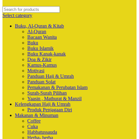
Select category
Buku, Al-Quran & Kitab
Al-Quran
Bacaan Wanita
Buku
Buku Islamik
Buku Kanak-kanak
Doa & Zikir
Kamus-Kamus
Motivasi
Panduan Haji & Umrah
Panduan Solat
Pemakanan & Perubatan Islam
Surah-Surah Pilihan
Yaasin , Mathurat & Manzil
Kelengkapan Haji & Umrah
Produk Penjagaan Diri
Makanan & Minuman
Coffee
Cuka
Habbatussauda
Herba- herba