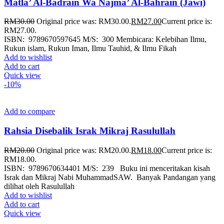
Matla’ Al-Badrain Wa Najma’ Al-Bahrain (Jawi)
RM
30.00
Original price was: RM30.00.
RM
27.00
Current price is:
RM27.00.
ISBN: 9789670597645 M/S: 300 Membicara: Kelebihan Ilmu,
Rukun islam, Rukun Iman, Ilmu Tauhid, & Ilmu Fikah
Add to wishlist
Add to cart
Quick view
-10%
Add to compare
Rahsia Disebalik Israk Mikraj Rasulullah
RM
20.00
Original price was: RM20.00.
RM
18.00
Current price is:
RM18.00.
ISBN: 9789670634401 M/S: 239 Buku ini menceritakan kisah
Israk dan Mikraj Nabi MuhammadSAW. Banyak Pandangan yang
dilihat oleh Rasulullah
Add to wishlist
Add to cart
Quick view