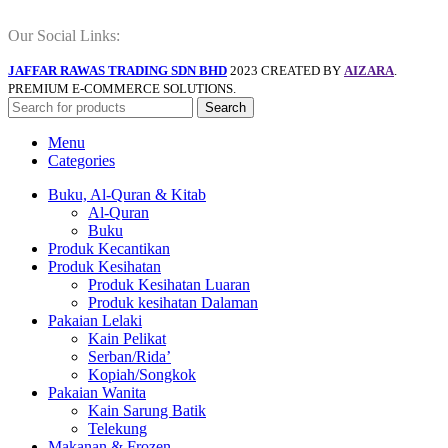
Our Social Links:
JAFFAR RAWAS TRADING SDN BHD
2023 CREATED BY
AIZARA
.
PREMIUM E-COMMERCE SOLUTIONS.
Search
Menu
Categories
Buku, Al-Quran & Kitab
Al-Quran
Buku
Produk Kecantikan
Produk Kesihatan
Produk Kesihatan Luaran
Produk kesihatan Dalaman
Pakaian Lelaki
Kain Pelikat
Serban/Rida’
Kopiah/Songkok
Pakaian Wanita
Kain Sarung Batik
Telekung
Makanan & Frozen