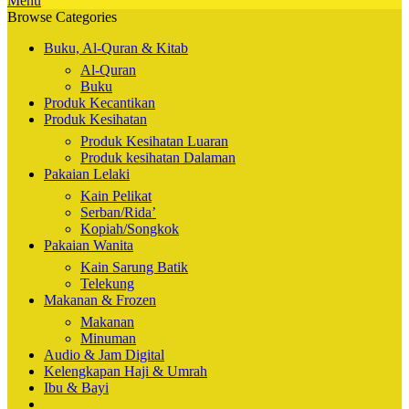
Menu
Browse Categories
Buku, Al-Quran & Kitab
Al-Quran
Buku
Produk Kecantikan
Produk Kesihatan
Produk Kesihatan Luaran
Produk kesihatan Dalaman
Pakaian Lelaki
Kain Pelikat
Serban/Rida’
Kopiah/Songkok
Pakaian Wanita
Kain Sarung Batik
Telekung
Makanan & Frozen
Makanan
Minuman
Audio & Jam Digital
Kelengkapan Haji & Umrah
Ibu & Bayi