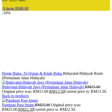
0
items
RM
0.00
-10%
Home
Buku, Al-Quran & Kitab
Buku
Bidayatul-Hidayah Rumi
(Permulaan Jalan Hidayah)
Bidayatul-Hidayah Jawi (Permulaan Jalan Hidayah)
RM
15.00
Original price was: RM15.00.
RM
13.50
Current price is: RM13.50.
Back to products
Panduan Para Imam
RM
25.00
Original price was:
RM25.00.
RM
22.50
Current price is: RM22.50.