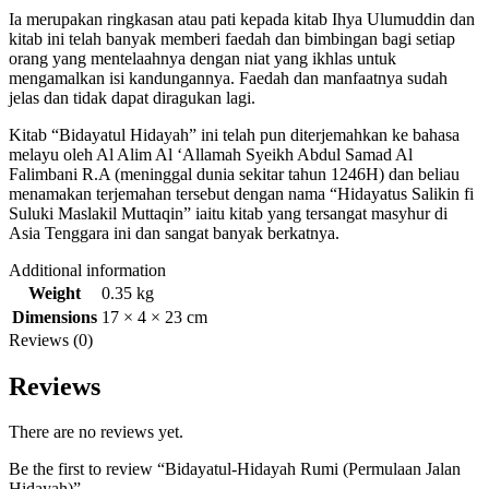
Ia merupakan ringkasan atau pati kepada kitab Ihya Ulumuddin dan
kitab ini telah banyak memberi faedah dan bimbingan bagi setiap
orang yang mentelaahnya dengan niat yang ikhlas untuk
mengamalkan isi kandungannya. Faedah dan manfaatnya sudah
jelas dan tidak dapat diragukan lagi.
Kitab “Bidayatul Hidayah” ini telah pun diterjemahkan ke bahasa
melayu oleh Al Alim Al ‘Allamah Syeikh Abdul Samad Al
Falimbani R.A (meninggal dunia sekitar tahun 1246H) dan beliau
menamakan terjemahan tersebut dengan nama “Hidayatus Salikin fi
Suluki Maslakil Muttaqin” iaitu kitab yang tersangat masyhur di
Asia Tenggara ini dan sangat banyak berkatnya.
Additional information
Weight
0.35 kg
Dimensions
17 × 4 × 23 cm
Reviews (0)
Reviews
There are no reviews yet.
Be the first to review “Bidayatul-Hidayah Rumi (Permulaan Jalan
Hidayah)”