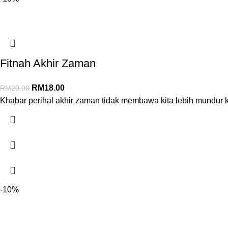
Fitnah Akhir Zaman
RM
18.00
RM
20.00
Khabar perihal akhir zaman tidak membawa kita lebih mundur 
-10%