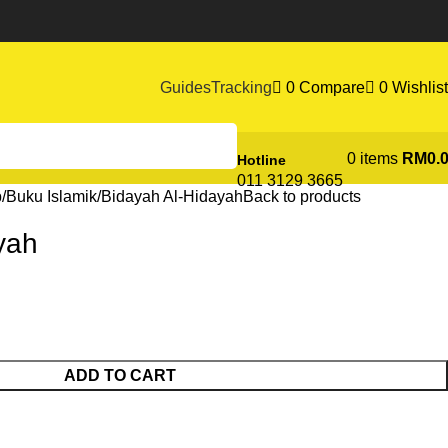
Guides
Tracking
0
Compare
0
Wishlist
0
items
RM
0.
Hotline
011 3129 3665
b
Buku Islamik
Bidayah Al-Hidayah
Back to products
yah
ADD TO CART