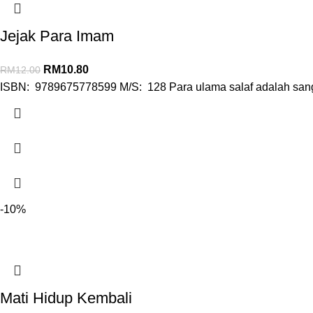
Jejak Para Imam
RM
10.80
RM
12.00
ISBN: 9789675778599 M/S: 128 Para ulama salaf adalah sangat
-10%
Mati Hidup Kembali