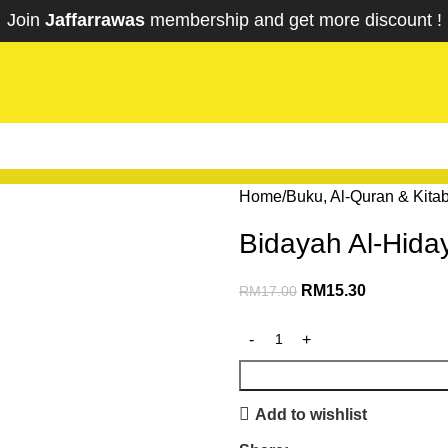
Join
Jaffarrawas
membership and get
mor
e discount !
Home
Buku, Al-Quran & Kita
Bidayah Al-Hida
RM
15.30
RM
17.00
Add to wishlist