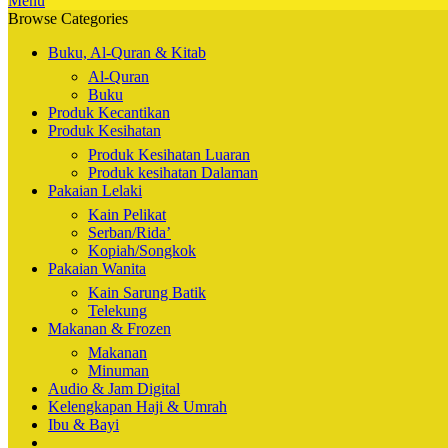
Menu
Browse Categories
Buku, Al-Quran & Kitab
Al-Quran
Buku
Produk Kecantikan
Produk Kesihatan
Produk Kesihatan Luaran
Produk kesihatan Dalaman
Pakaian Lelaki
Kain Pelikat
Serban/Rida’
Kopiah/Songkok
Pakaian Wanita
Kain Sarung Batik
Telekung
Makanan & Frozen
Makanan
Minuman
Audio & Jam Digital
Kelengkapan Haji & Umrah
Ibu & Bayi