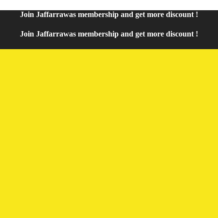
Join
Jaffarrawas
membership and get
mor
e discount !
Join
Jaffarrawas
membership and get
more discount !