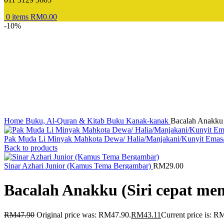
0
items
RM
0.00
-10%
Home
Buku, Al-Quran & Kitab
Buku Kanak-kanak
Bacalah Anakku 
Pak Muda Li Minyak Mahkota Dewa/ Halia/Manjakani/Kunyit Emas
Back to products
Sinar Azhari Junior (Kamus Tema Bergambar)
RM
29.00
Bacalah Anakku (Siri cepat me
RM
47.90
Original price was: RM47.90.
RM
43.11
Current price is: R