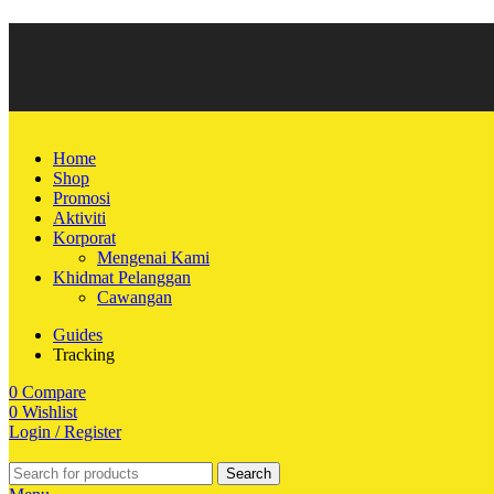
Home
Shop
Promosi
Aktiviti
Korporat
Mengenai Kami
Khidmat Pelanggan
Cawangan
Guides
Tracking
0
Compare
0
Wishlist
Login / Register
Search