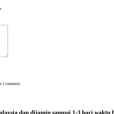
*
me I comment.
laysia dan dijamin sampai 1-3 hari waktu 