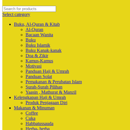
Select category
Buku, Al-Quran & Kitab
Al-Quran
Bacaan Wanita
Buku
Buku Islamik
Buku Kanak-kanak
Doa & Zikir
Kamus-Kamus
Motivasi
Panduan Haji & Umrah
Panduan Solat
Pemakanan & Perubatan Islam
Surah-Surah Pilihan
Yaasin , Mathurat & Manzil
Kelengkapan Haji & Umrah
Produk Penjagaan Diri
Makanan & Minuman
Coffee
Cuka
Habbatussauda
Herba- herba