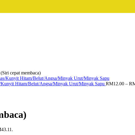
(Siri cepat membaca)
/Kunyit Hitam/Belut/Angsa/Minyak Urut/Minyak Sapu
RM
12.00
–
R
mbaca)
M43.11.