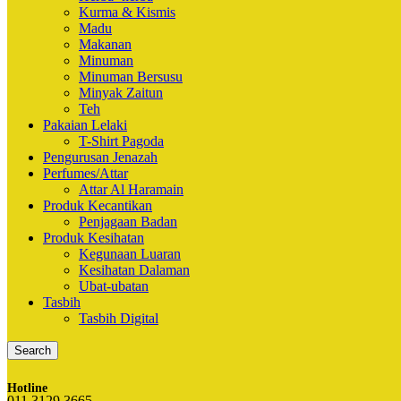
Kurma & Kismis
Madu
Makanan
Minuman
Minuman Bersusu
Minyak Zaitun
Teh
Pakaian Lelaki
T-Shirt Pagoda
Pengurusan Jenazah
Perfumes/Attar
Attar Al Haramain
Produk Kecantikan
Penjagaan Badan
Produk Kesihatan
Kegunaan Luaran
Kesihatan Dalaman
Ubat-ubatan
Tasbih
Tasbih Digital
Search
Hotline
011 3129 3665