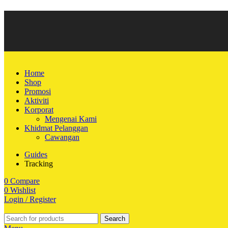
Home
Shop
Promosi
Aktiviti
Korporat
Mengenai Kami
Khidmat Pelanggan
Cawangan
Guides
Tracking
0
Compare
0
Wishlist
Login / Register
Search