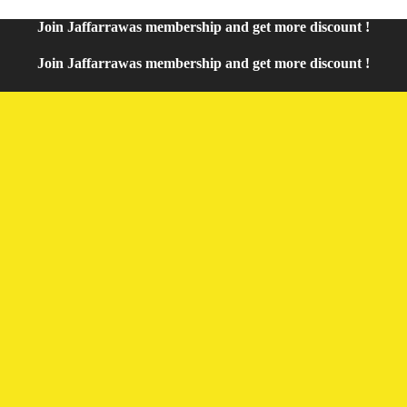
Join
Jaffarrawas
membership and get
mor
e discount !
Join
Jaffarrawas
membership and get
more discount !