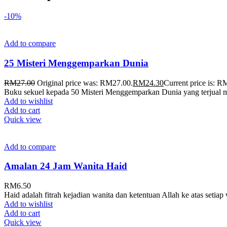
-10%
Add to compare
25 Misteri Menggemparkan Dunia
RM
27.00
Original price was: RM27.00.
RM
24.30
Current price is: R
Buku sekuel kepada 50 Misteri Menggemparkan Dunia yang terjual me
Add to wishlist
Add to cart
Quick view
Add to compare
Amalan 24 Jam Wanita Haid
RM
6.50
Haid adalah fitrah kejadian wanita dan ketentuan Allah ke atas setia
Add to wishlist
Add to cart
Quick view