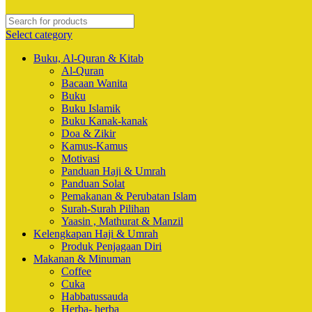
Select category
Buku, Al-Quran & Kitab
Al-Quran
Bacaan Wanita
Buku
Buku Islamik
Buku Kanak-kanak
Doa & Zikir
Kamus-Kamus
Motivasi
Panduan Haji & Umrah
Panduan Solat
Pemakanan & Perubatan Islam
Surah-Surah Pilihan
Yaasin , Mathurat & Manzil
Kelengkapan Haji & Umrah
Produk Penjagaan Diri
Makanan & Minuman
Coffee
Cuka
Habbatussauda
Herba- herba