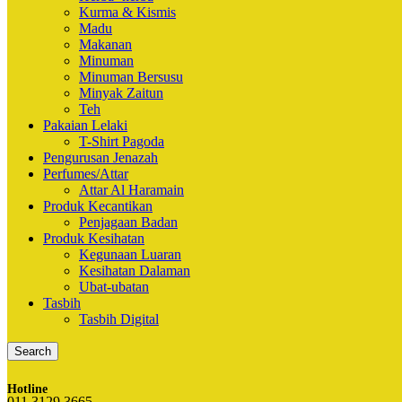
Kurma & Kismis
Madu
Makanan
Minuman
Minuman Bersusu
Minyak Zaitun
Teh
Pakaian Lelaki
T-Shirt Pagoda
Pengurusan Jenazah
Perfumes/Attar
Attar Al Haramain
Produk Kecantikan
Penjagaan Badan
Produk Kesihatan
Kegunaan Luaran
Kesihatan Dalaman
Ubat-ubatan
Tasbih
Tasbih Digital
Search
Hotline
011 3129 3665