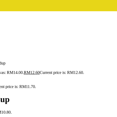
dup
 was: RM14.00.
RM
12.60
Current price is: RM12.60.
ent price is: RM11.70.
dup
M10.80.