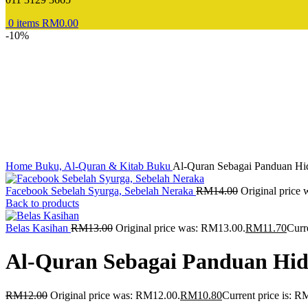
0
items
RM
0.00
-10%
Home
Buku, Al-Quran & Kitab
Buku
Al-Quran Sebagai Panduan Hi
Facebook Sebelah Syurga, Sebelah Neraka
RM
14.00
Original price
Back to products
Belas Kasihan
RM
13.00
Original price was: RM13.00.
RM
11.70
Curr
Al-Quran Sebagai Panduan Hi
RM
12.00
Original price was: RM12.00.
RM
10.80
Current price is: R