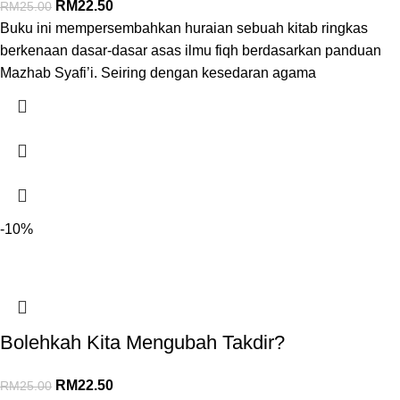
RM
22.50
RM
25.00
Buku ini mempersembahkan huraian sebuah kitab ringkas
berkenaan dasar-dasar asas ilmu fiqh berdasarkan panduan
Mazhab Syafi’i. Seiring dengan kesedaran agama
-10%
Bolehkah Kita Mengubah Takdir?
RM
22.50
RM
25.00