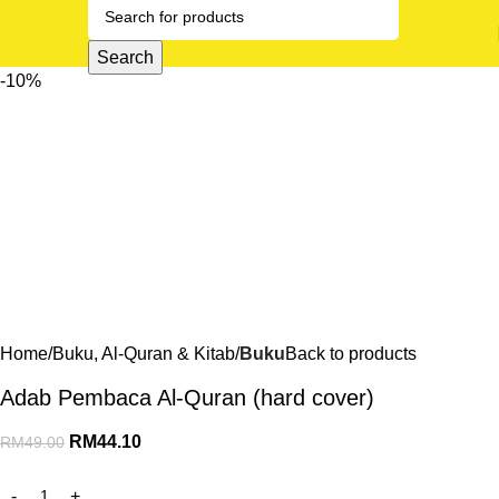
Search
-10%
Home
Buku, Al-Quran & Kitab
Buku
Back to products
Adab Pembaca Al-Quran (hard cover)
RM
44.10
RM
49.00